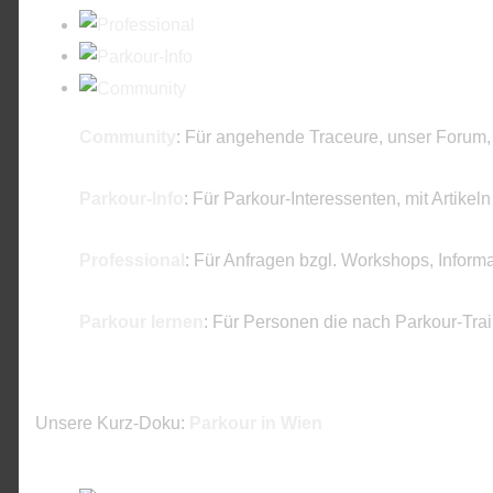
Community
: Für angehende Traceure, unser Forum,
Parkour-Info
: Für Parkour-Interessenten, mit Artikel
Professional
: Für Anfragen bzgl. Workshops, Inform
Parkour lernen
: Für Personen die nach Parkour-Tra
Unsere Kurz-Doku:
Parkour in Wien