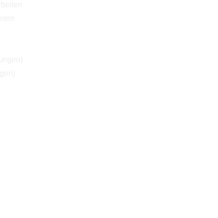
iten
ngen)