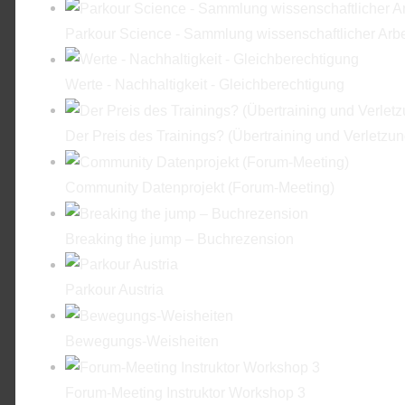
Parkour Science - Sammlung wissenschaftlicher Arbe
Werte - Nachhaltigkeit - Gleichberechtigung
Der Preis des Trainings? (Übertraining und Verletzu
Community Datenprojekt (Forum-Meeting)
Breaking the jump – Buchrezension
Parkour Austria
Bewegungs-Weisheiten
Forum-Meeting Instruktor Workshop 3