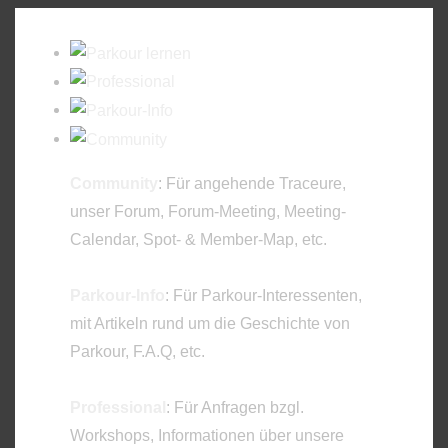
Community
: Für angehende Traceure,
unser Forum, Forum-Meeting, Meeting-
Calendar, Spot- & Member-Map, etc.
Parkour-Info
: Für Parkour-Interessenten,
mit Artikeln rund um die Geschichte von
Parkour, F.A.Q, etc.
Professional
: Für Anfragen bzgl.
Workshops, Informationen über unsere