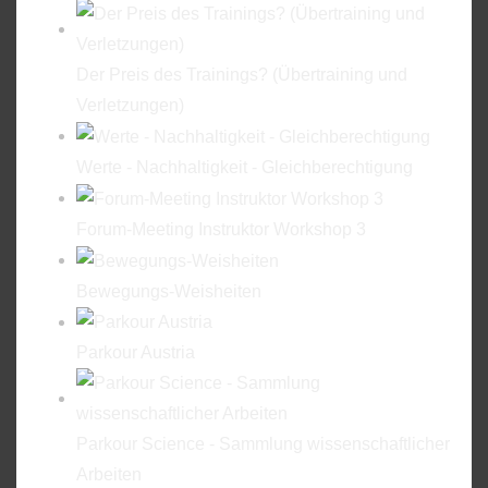
Der Preis des Trainings? (Übertraining und
Verletzungen)
Werte - Nachhaltigkeit - Gleichberechtigung
Forum-Meeting Instruktor Workshop 3
Bewegungs-Weisheiten
Parkour Austria
Parkour Science - Sammlung wissenschaftlicher
Arbeiten