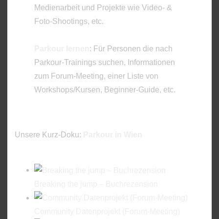
Medienarbeit und Projekte wie Video- &
Foto-Shootings, etc.
Parkour lernen
: Für Personen die nach
Parkour-Trainings suchen, Informationen
zum Forum-Meeting, einer Liste von
Workshops/Kursen, Beginner-Guide, etc.
Unsere Kurz-Doku:
Parkour in Wien
Breaking the jump – Buchrezension
Community Datenprojekt (Forum-Meeting)