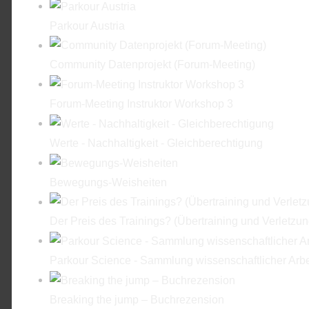
Parkour Austria
Community Datenprojekt (Forum-Meeting)
Forum-Meeting Instruktor Workshop 3
Werte - Nachhaltigkeit - Gleichberechtigung
Bewegungs-Weisheiten
Der Preis des Trainings? (Übertraining und Verletzu
Parkour Science - Sammlung wissenschaftlicher Arbe
Breaking the jump – Buchrezension