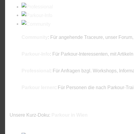
Community
: Für angehende Traceure, unser Forum,
Parkour-Info
: Für Parkour-Interessenten, mit Artikel
Professional
: Für Anfragen bzgl. Workshops, Inform
Parkour lernen
: Für Personen die nach Parkour-Tra
Unsere Kurz-Doku:
Parkour in Wien