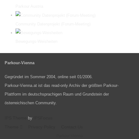
Parkour Austria
Community Datenprojekt (Forum-Meeting)
Bewegungs-Weisheiten
Parkour-Vienna
Gegründet im Sommer 2004, online seit 01/2006.
Parkour-Vienna.at ist das read-only Archiv der größten Parkour-
Plattform im deutschsprachigen Raum und Grundstein der
österreichischen Community.
IPS Theme
IPSFocus
by
Theme
Privacy Policy
Contact Us
Parkour Vienna