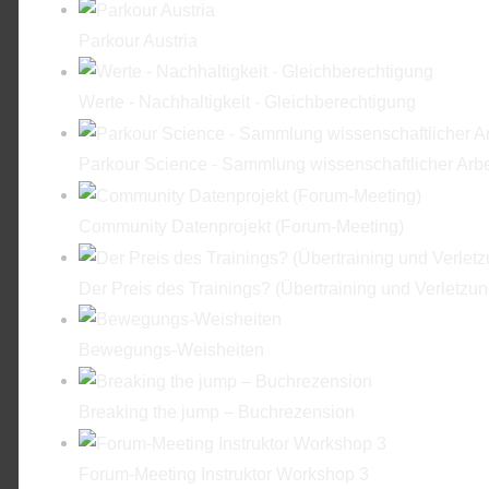
Parkour Austria
Werte - Nachhaltigkeit - Gleichberechtigung
Parkour Science - Sammlung wissenschaftlicher Arbe
Community Datenprojekt (Forum-Meeting)
Der Preis des Trainings? (Übertraining und Verletzu
Bewegungs-Weisheiten
Breaking the jump – Buchrezension
Forum-Meeting Instruktor Workshop 3