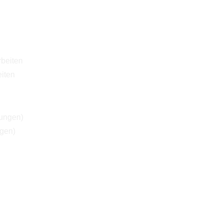
iten
ngen)