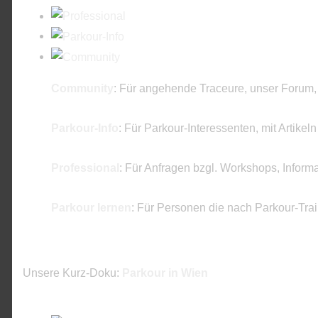
Community
: Für angehende Traceure, unser Forum,
Parkour-Info
: Für Parkour-Interessenten, mit Artikel
Professional
: Für Anfragen bzgl. Workshops, Inform
Parkour lernen
: Für Personen die nach Parkour-Tra
Unsere Kurz-Doku:
Parkour in Wien