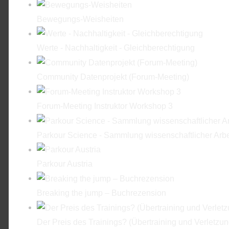
Bewegungs-Weisheiten
Werte - Nachhaltigkeit - Gleichberechtigung
Community Datenprojekt (Forum-Meeting)
Forum-Meeting Instruktor Workshop 3
Parkour Science - Sammlung wissenschaftlicher Arbe
Parkour Austria
Breaking the jump – Buchrezension
Der Preis des Trainings? (Übertraining und Verletzu