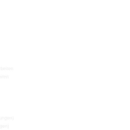
iten
ngen)