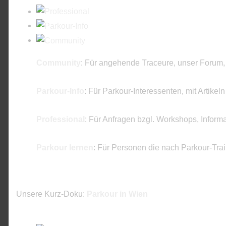
Community
: Für angehende Traceure, unser Forum,
Parkour-Info
: Für Parkour-Interessenten, mit Artikel
Professional
: Für Anfragen bzgl. Workshops, Inform
Parkour lernen
: Für Personen die nach Parkour-Tra
Unsere Kurz-Doku:
Parkour in Wien