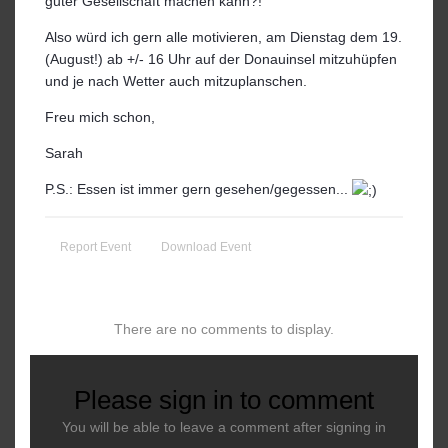
guter Gesellschaft machen kann?!
Also würd ich gern alle motivieren, am Dienstag dem 19.
(August!) ab +/- 16 Uhr auf der Donauinsel mitzuhüpfen
und je nach Wetter auch mitzuplanschen.
Freu mich schon,
Sarah
P.S.: Essen ist immer gern gesehen/gegessen...
Report Event
Download Event
There are no comments to display.
Please sign in to comment
You will be able to leave a comment after signing in