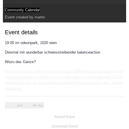
Community Calendar
Event created by
martin
Event details
19:00 im odeonpark, 1020 wien
Diesmal mit wunderbar schweisstreibender balanceaction
Wozu das Ganze?
http://community.parkour-vienna.at/topic/13909-readme-1st-was-ist-die-
evening-madness/%5Dhttp://community.parkour-vienna.at/topic/13909-
readme-1st-was-ist-die-evening-madness/http://community.par...vening-
madness/
Michie
and
B_DIV
like this
Report Event
Download Event