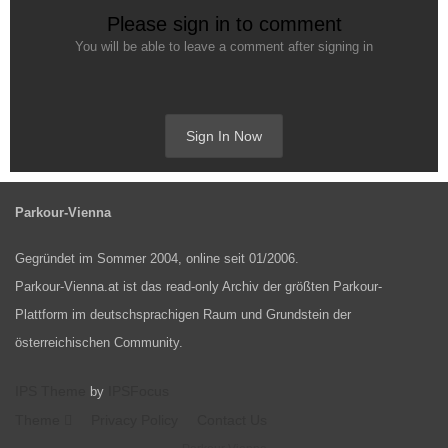
Please sign in to comment
You will be able to leave a comment after signing in
Sign In Now
Parkour-Vienna
Gegründet im Sommer 2004, online seit 01/2006.
Parkour-Vienna.at ist das read-only Archiv der größten Parkour-
Plattform im deutschsprachigen Raum und Grundstein der
österreichischen Community.
IPS Theme
IPSFocus
by
Theme
Privacy Policy
Contact Us