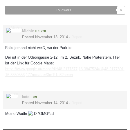
Followers
0
Michie
1.228
Posted
November 13, 2014
·
Report
Falls jemand nicht weiß, wo der Park ist:
Der ist in der Odeongasse 2-12, im 2. Bezirk, Nähe Praterstern. Hier
ist der Link für Google Maps:
https://www.google.at/maps/dir/48.2177377,16.3847524//@48.2177301,
16.3850553,177m/data=!3m1!1e3?hl=en
kate
89
Posted
November 14, 2014
·
Report
Meine Wadln
*OMG*cd