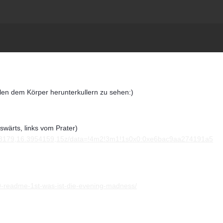
len dem Körper herunterkullern zu sehen:)
uswärts, links vom Prater)
193179,16.3954159,15z/data=!4m2!3m1!1s0x0:0xe6bac9aa274191a5
09-readme-1st-was-ist-die-evening-madness/