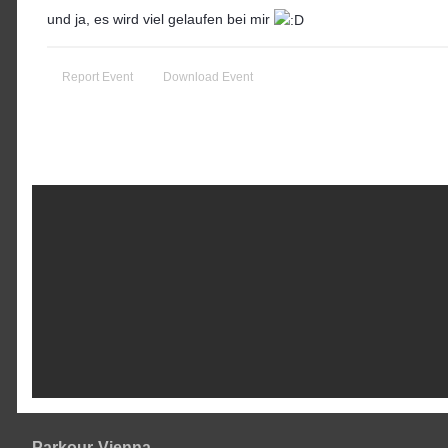
und ja, es wird viel gelaufen bei mir
Report Event
Download Event
Parkour-Vienna