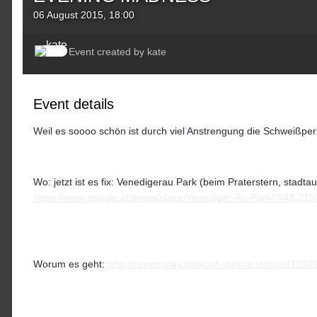
06 August 2015, 18:00
Event created by
kate
Event details
Weil es soooo schön ist durch viel Anstrengung die Schweißper
Wo: jetzt ist es fix: Venedigerau Park (beim Praterstern, stadta
https://www.google.at/maps/place/Venediger-Au-Park/@48.2
Worum es geht:
http://community.parkour-vienna.at/topic/139