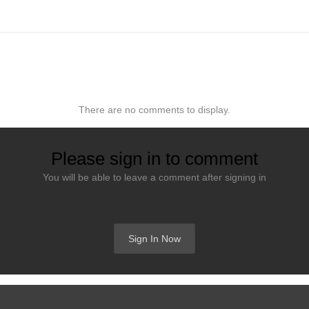
There are no comments to display.
Please sign in to comment
You will be able to leave a comment after signing in
Sign In Now