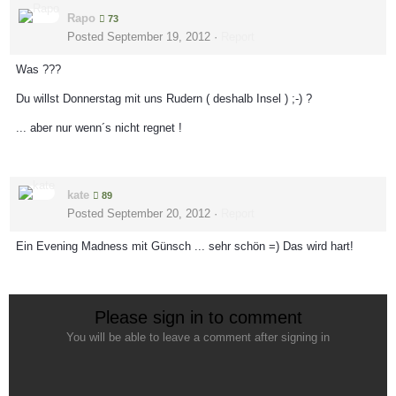
Rapo
73
Posted
September 19, 2012
·
Report
Was ???
Du willst Donnerstag mit uns Rudern ( deshalb Insel ) ;-) ?
... aber nur wenn´s nicht regnet !
kate
89
Posted
September 20, 2012
·
Report
Ein Evening Madness mit Günsch ... sehr schön =) Das wird hart!
Please sign in to comment
You will be able to leave a comment after signing in