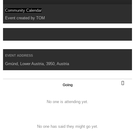
Community Calendar
Event created by
TOM
EVENT ADDRESS
Gmünd, Lower Austria, 3950, Austria
Going
No one is attending yet.
No one has said they might go yet.