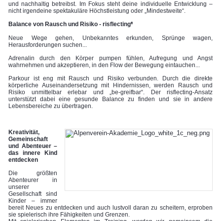
und nachhaltig betreibst. Im Fokus steht deine individuelle Entwicklung –
nicht irgendeine spektakuläre Höchstleistung oder „Mindestweite“.
Balance von Rausch und Risiko - risflecting
®
Neue Wege gehen, Unbekanntes erkunden, Sprünge wagen,
Herausforderungen suchen...
Adrenalin durch den Körper pumpen fühlen, Aufregung und Angst
wahrnehmen und akzeptieren, in den Flow der Bewegung eintauchen...
Parkour ist eng mit Rausch und Risiko verbunden. Durch die direkte
körperliche Auseinandersetzung mit Hindernissen, werden Rausch und
Risiko unmittelbar erlebar und „be-greifbar“. Der risflecting-Ansatz
unterstützt dabei eine gesunde Balance zu finden und sie in andere
Lebensbereiche zu übertragen.
Kreativität,
Gemeinschaft
und Abenteuer –
das innere Kind
entdecken
Die größten
Abenteurer in
unserer
Gesellschaft sind
Kinder – immer
bereit Neues zu entdecken und auch lustvoll daran zu scheitern, erproben
sie spielerisch ihre Fähigkeiten und Grenzen.