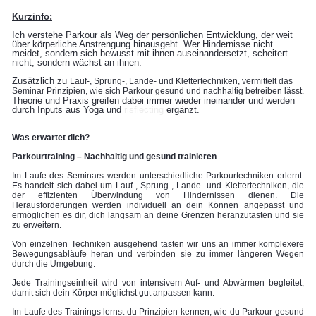
Kurzinfo:
Ich verstehe Parkour als Weg der persönlichen Entwicklung, der weit
über körperliche Anstrengung hinausgeht. Wer Hindernisse nicht
meidet, sondern sich bewusst mit ihnen auseinandersetzt, scheitert
nicht, sondern wächst an ihnen.
Zusätzlich zu
Lauf-, Sprung-, Lande- und Klettertechniken, vermittelt das
Seminar Prinzipien, wie sich Parkour gesund und nachhaltig betreiben lässt.
Theorie und Praxis greifen dabei immer wieder ineinander und werden
durch Inputs aus Yoga und
risflecting
ergänzt.
Was erwartet dich?
Parkourtraining – Nachhaltig und gesund trainieren
Im Laufe des Seminars werden unterschiedliche Parkourtechniken erlernt.
Es handelt sich dabei um Lauf-, Sprung-, Lande- und Klettertechniken, die
der effizienten Überwindung von Hindernissen dienen. Die
Herausforderungen werden individuell an dein Können angepasst und
ermöglichen es dir, dich langsam an deine Grenzen heranzutasten und sie
zu erweitern.
Von einzelnen Techniken ausgehend tasten wir uns an immer komplexere
Bewegungsabläufe heran und verbinden sie zu immer längeren Wegen
durch die Umgebung.
Jede Trainingseinheit wird von intensivem Auf- und Abwärmen begleitet,
damit sich dein Körper möglichst gut anpassen kann.
Im Laufe des Trainings lernst du Prinzipien kennen, wie du Parkour gesund