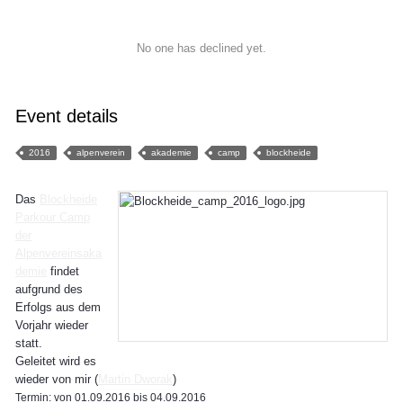
No one has declined yet.
Event details
2016
alpenverein
akademie
camp
blockheide
Das
Blockheide
Parkour Camp
der
Alpenvereinsaka
demie
findet
aufgrund des
Erfolgs aus dem
Vorjahr wieder
statt.
Geleitet wird es
wieder von mir (
Martin Dworak
)
Termin: von 01.09.2016 bis 04.09.2016