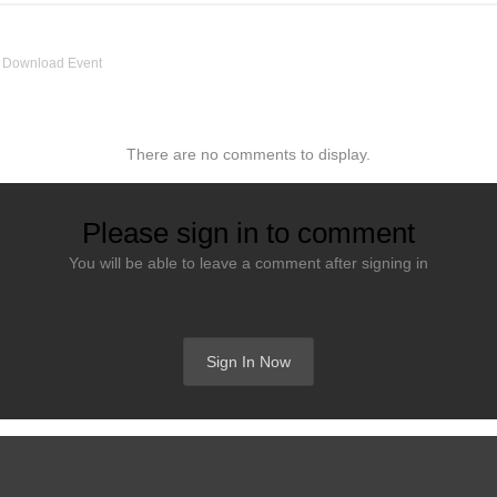
Download Event
There are no comments to display.
Please sign in to comment
You will be able to leave a comment after signing in
Sign In Now