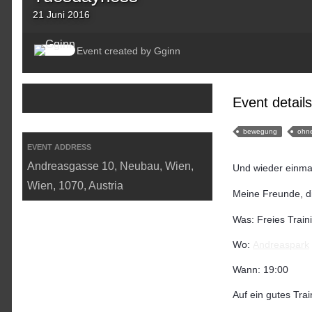
21 Juni 2016
Event created by
Gginn
Event details
bewegung
ohn
EVENT ADDRESS
Andreasgasse 10, Neubau, Wien,
Und wieder einmal
Wien, 1070, Austria
Meine Freunde, d
Was: Freies Train
Wo:
Andreaspark
Wann: 19:00
Auf ein gutes Tra