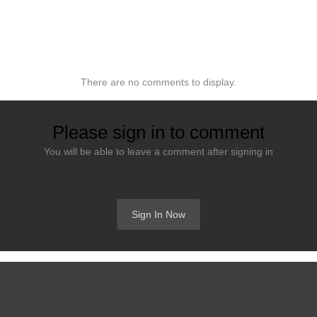
There are no comments to display.
Please sign in to comment
You will be able to leave a comment after signing in
Sign In Now