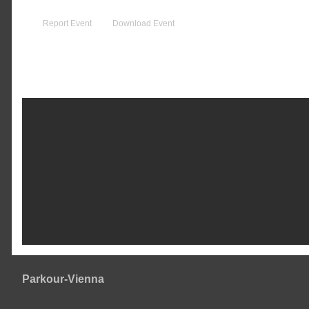
Report Event
Download Event
Parkour-Vienna