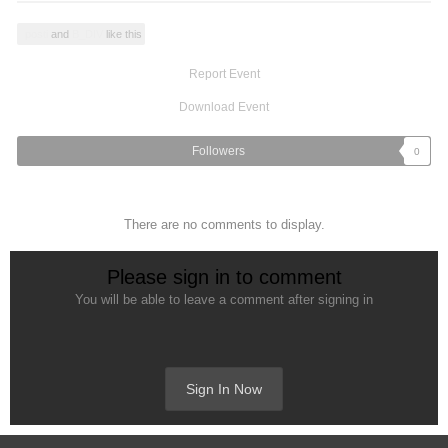
posti
and
B_DIV
like this
Report Event
Download Event
Followers
0
There are no comments to display.
Please sign in to comment
You will be able to leave a comment after signing in
Sign In Now