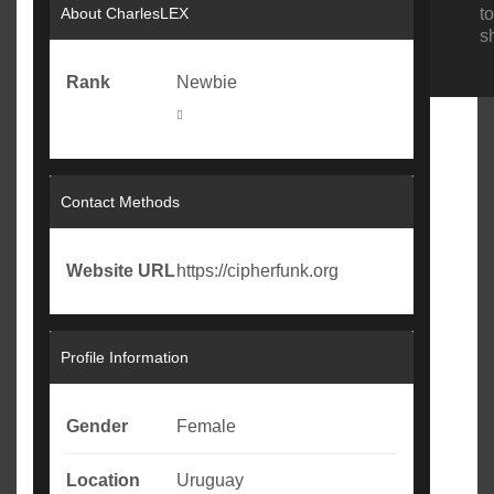
About CharlesLEX
to
s
Rank
Newbie
Contact Methods
Website URL
https://cipherfunk.org
Profile Information
Gender
Female
Location
Uruguay