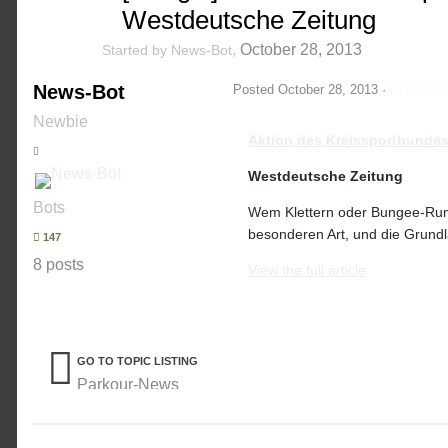
Westdeutsche Zeitung
,
October 28, 2013
Started by
News-Bot
News-Bot
Posted
October 28, 2013
·
Report po
Newbie
Aktion des Kreissportbundes
Westdeutsche Zeitung
Bots
Wem Klettern oder Bungee-Run 
besonderen Art, und die Grund
147
8 posts
View the full article
GO TO TOPIC LISTING
Parkour-News