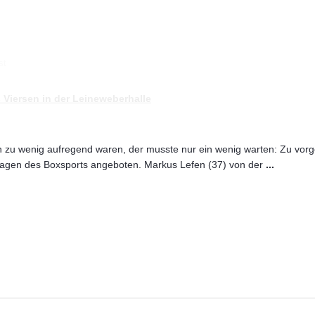
st
 Viersen in der Leineweberhalle
zu wenig aufregend waren, der musste nur ein wenig warten: Zu vor
lagen des Boxsports angeboten. Markus Lefen (37) von der
...