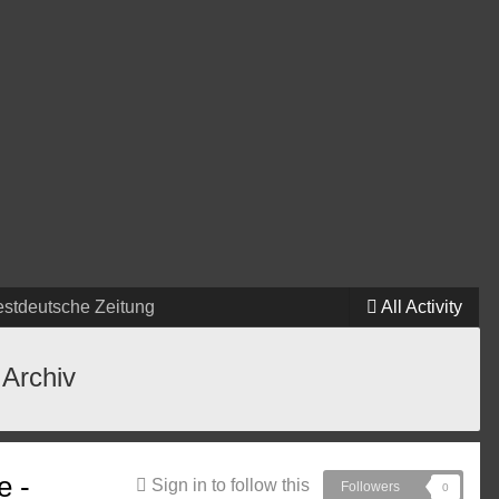
estdeutsche Zeitung
All Activity
 Archiv
e -
Sign in to follow this
Followers
0