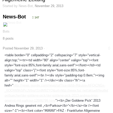
Started by
News-Bot
,
November 29, 2013
News-Bot
147
Bots
8 posts
Posted
November 29, 2013
·
<table border="0" cellpadding="2" cellspacing="7" style="vertical-
align:top;"><tr><td width="80" align="center" valign="top"><font
style="font-size:85%;font-family:arial,sans-serif"></font></td><td
valign="top" class="j"><font style="font-size:85%;font-
family:arial,sans-serif"><br /><div style="padding-top:0.8em;"><img
alt="" height="1" width="1" /></div><div class="lh"><a
href="
http://news.google.com/news/url?sa=t&fd=R&usg=AFQjCNGx-
_6OQIW9hSPcJVtnzfJzdM92YQ&url=http://www.faz.net/aktuell/feuillet
on/buecher/der-goldene-pick/der-goldene-pick-2013-andrea-rings-
gewinnt-mit-parkour-12686799.html
"><b>„Der Goldene Pick“ 2013
Andrea Rings gewinnt mit „<b>Parkour</b>“</b></a><br /><font
size="-1"><b><font color="#6f6f6f">FAZ - Frankfurter Allgemeine