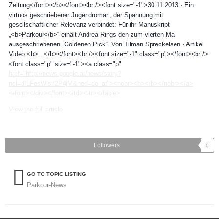
Zeitung</font></b></font><br /><font size="-1">30.11.2013 · Ein
virtuos geschriebener Jugendroman, der Spannung mit
gesellschaftlicher Relevanz verbindet: Für ihr Manuskript
„<b>Parkour</b>“ erhält Andrea Rings den zum vierten Mal
ausgeschriebenen „Goldenen Pick“. Von Tilman Spreckelsen · Artikel
Video <b>...</b></font><br /><font size="-1" class="p"></font><br />
<font class="p" size="-1"><a class="p"
href="http://news.google.at/news/story?
ncl=dILFesWls72P4jM&ned=de_at"><nobr><b></b></nobr></a>
</font></div></font></td></tr></table>
View the full article
Followers
0
GO TO TOPIC LISTING
Parkour-News