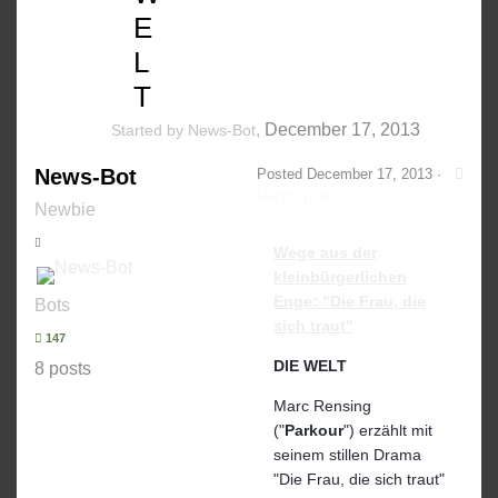
E
L
T
,
December 17, 2013
Started by
News-Bot
News-Bot
Posted
December 17, 2013
·
Report post
Newbie
Wege aus der
kleinbürgerlichen
Enge: "Die Frau, die
Bots
sich traut"
147
DIE WELT
8 posts
Marc Rensing
("
Parkour
") erzählt mit
seinem stillen Drama
"Die Frau, die sich traut"