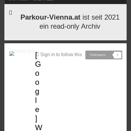
Parkour-Vienna.at
ist seit 2021
ein read-only Archiv
[
Sign in to follow this
Followers
0
G
o
o
g
l
e
]
W