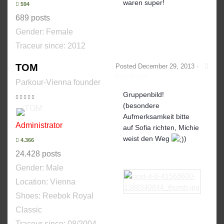
waren super!
594
689 posts
Gender:
Female
Traceur since:
2012
TOM
Posted
December 29, 2013
·
Report post
Parkour-Vienna founder
Gruppenbild!
(besondere
Aufmerksamkeit bitte
Administrator
auf Sofia richten, Michie
weist den Weg
)
4.366
24.428 posts
Gender:
Male
Location: Vienna
Shoes:
Reebok Royal
Classic
Traceur since:
08/2004