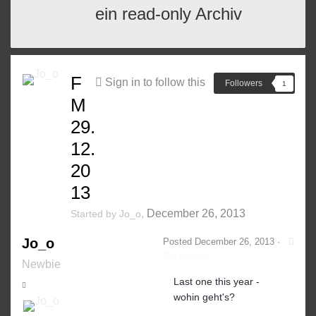
ein read-only Archiv
F
Sign in to follow this
Followers
1
M
29.
12.
20
13
,
December 26, 2013
Started by
Jo_o
Jo_o
Posted
December 26, 2013
·
Report post
Newbie
Last one this year -
wohin geht's?