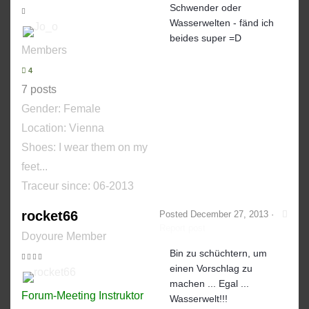
Schwender oder
Wasserwelten - fänd ich
beides super =D
Members
4
7 posts
Gender:
Female
Location: Vienna
Shoes:
I wear them on my
feet...
Traceur since:
06-2013
rocket66
Posted
December 27, 2013
·
Report post
Doyoure Member
Bin zu schüchtern, um
einen Vorschlag zu
machen ... Egal ...
Forum-Meeting Instruktor
Wasserwelt!!!