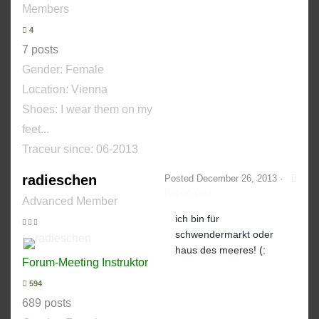
Members
4
7 posts
Gender:
Female
Location: Vienna
Shoes:
I wear them on my
feet...
Traceur since:
06-2013
radieschen
Posted
December 26, 2013
·
Report post
Advanced Member
ich bin für
schwendermarkt oder
haus des meeres! (:
Forum-Meeting Instruktor
594
689 posts