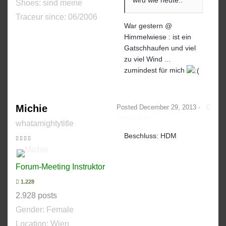
Shoes:
sind meine
Traceur since:
06/2006
War gestern @
Himmelwiese : ist ein
Gatschhaufen und viel
zu viel Wind ...
zumindest für mich
Michie
Posted
December 29, 2013
·
Report post
whatamightytitle
Beschluss: HDM
Forum-Meeting Instruktor
1.228
2.928 posts
Gender:
Female
Location: Wien