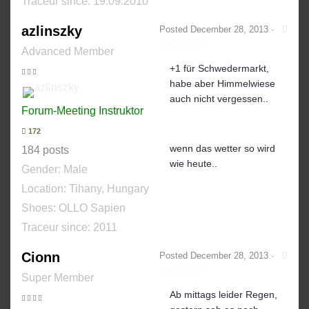
Traceur since:
19.09.2010
azlinszky
Posted
December 28, 2013
·
Report post
Advanced Member
+1 für Schwedermarkt,
habe aber Himmelwiese
auch nicht vergessen..
Forum-Meeting Instruktor
172
wenn das wetter so wird
184 posts
wie heute..
Gender:
Male
Location: Tihany, Hungary
Shoes:
OLLO Sapien
Traceur since:
2011
Cionn
Posted
December 28, 2013
·
Report post
Super Member
Ab mittags leider Regen,