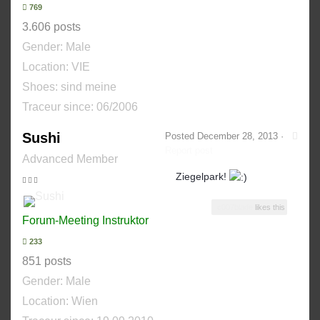
769
3.606 posts
Gender:
Male
Location: VIE
Shoes:
sind meine
Traceur since:
06/2006
Sushi
Posted
December 28, 2013
·
Report post
Advanced Member
Ziegelpark!
c007blade
likes this
Forum-Meeting Instruktor
233
851 posts
Gender:
Male
Location: Wien