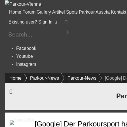
Home
Forum
Gallery
Artikel
Spots
Parkour Austria
Kontakt
Existing user? Sign In
Facebook
Youtube
Instagram
Home
Parkour-News
Parkour-News
[Google] D
Par
[Google] Der Parkoursport ha