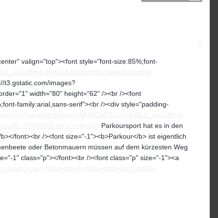
center" valign="top"><font style="font-size:85%;font-
LX_xuOcBIho-d6XZpKg&url=http://www.badische-
//t3.gstatic.com/images?
1" width="80" height="62" /><br /><font
font-family:arial,sans-serif"><br /><div style="padding-
om/news/url?sa=t&fd=R&usg=AFQjCNF21xVp4VkLX_xuOcBIho-
eschafft--78908605.html"><b>Der
Parkoursport hat es in den
b></font><br /><font size="-1"><b>Parkour</b> ist eigentlich
Blumenbeete oder Betonmauern müssen auf dem kürzesten Weg
e="-1" class="p"></font><br /><font class="p" size="-1"><a
nobr></a></font></div></font></td></tr></table>