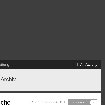
eitung
All Activity
 Archiv
sche
Sign in to follow this
Followers
0