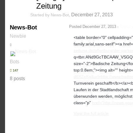
Zeitung
,
December 27, 2013
Started by
News-Bot
News-Bot
Posted
December 27, 2013
·
Report 
Newbie
<table border="0" cellpadding="2
family:arial,sans-serif"><a href=
zeitung.de/offenburg/der-parko
q=tbn:ANd9GcTBCAAW_VSGQ8pK
Bots
size="-2">Badische Zeitung</fon
top:0.8em;"><img alt="" height=
147
d6XZpKg&url=http://www.badisc
8 posts
Turnverein geschafft</b></a><br
Laufen in der Stadtlandschaft
überwunden werden, möglichst ef
class="p"
href="http://news.go
View the full article