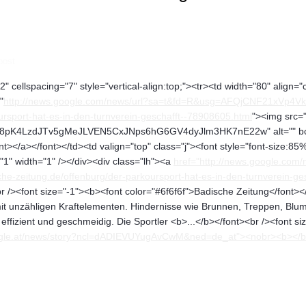
post
" cellspacing="7" style="vertical-align:top;"><tr><td width="80" align="
"
http://news.google.com/news/url?sa=t&fd=R&usg=AFQjCNF21xVp4Vk
ursport-hat-es-in-den-turnverein-geschafft--78908605.html
"><img src="
4LzdJTv5gMeJLVEN5CxJNps6hG6GV4dyJlm3HK7nE22w" alt="" border="
t></a></font></td><td valign="top" class="j"><font style="font-size:85%;
"1" width="1" /></div><div class="lh"><a
href="http://news.google.c
he-zeitung.de/offenburg/der-parkoursport-hat-es-in-den-turnverein-g
 /><font size="-1"><b><font color="#6f6f6f">Badische Zeitung</font></
 mit unzähligen Kraftelementen. Hindernisse wie Brunnen, Treppen, 
fizient und geschmeidig. Die Sportler <b>...</b></font><br /><font siz
ogle.at/news/story?ncl=dADIEVUYugAvCwM&ned=de_at"><nobr><b></b></