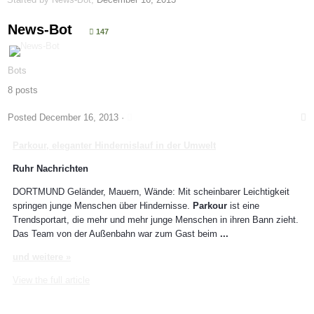
News-Bot
147
Bots
8 posts
Posted
December 16, 2013
·
Parkour
, eleganter Hindernislauf in der Umwelt
Ruhr Nachrichten
DORTMUND Geländer, Mauern, Wände: Mit scheinbarer Leichtigkeit
springen junge Menschen über Hindernisse.
Parkour
ist eine
Trendsportart, die mehr und mehr junge Menschen in ihren Bann zieht.
Das Team von der Außenbahn war zum Gast beim
...
und weitere »
View the full article