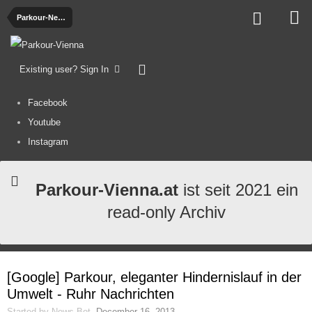
Parkour-News
Existing user? Sign In
Facebook
Youtube
Instagram
Parkour-Vienna.at
ist seit 2021 ein
read-only Archiv
[Google] Parkour, eleganter Hindernislauf in der
Umwelt - Ruhr Nachrichten
Started by
News-Bot
,
December 16, 2013