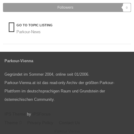
Followers
0
GO TO TOPIC LISTING
Parkour-News
Parkour-Vienna
Gegründet im Sommer 2004, online seit 01/2006.
Parkour-Vienna.at ist das read-only Archiv der größten Parkour-
Plattform im deutschsprachigen Raum und Grundstein der
österreichischen Community.
IPS Theme
IPSFocus
by
Theme
Privacy Policy
Contact Us
Parkour Vienna