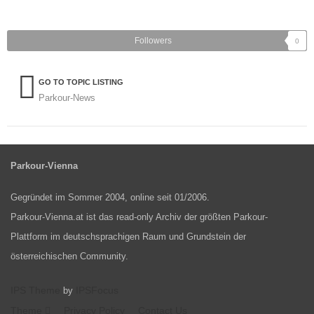
Followers
0
GO TO TOPIC LISTING
Parkour-News
Parkour-Vienna
Gegründet im Sommer 2004, online seit 01/2006.
Parkour-Vienna.at ist das read-only Archiv der größten Parkour-
Plattform im deutschsprachigen Raum und Grundstein der
österreichischen Community.
IPS Theme
IPSFocus
by
Theme
Privacy Policy
Contact Us