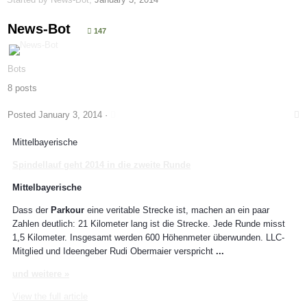
News-Bot
147
Bots
8 posts
Posted
January 3, 2014
·
Mittelbayerische
Spindellauf geht 2014 in die zweite Runde
Mittelbayerische
Dass der
Parkour
eine veritable Strecke ist, machen an ein paar
Zahlen deutlich: 21 Kilometer lang ist die Strecke. Jede Runde misst
1,5 Kilometer. Insgesamt werden 600 Höhenmeter überwunden. LLC-
Mitglied und Ideengeber Rudi Obermaier verspricht
...
und weitere »
View the full article