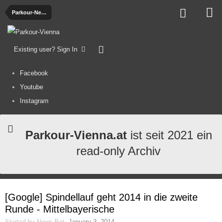
Parkour-News
Existing user? Sign In
Facebook
Youtube
Instagram
Parkour-Vienna.at
ist seit 2021 ein
read-only Archiv
[Google] Spindellauf geht 2014 in die zweite
Runde - Mittelbayerische
Started by
News-Bot
,
January 3, 2014