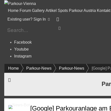
Home
Forum
Gallery
Artikel
Spots
Parkour Austria
Kontakt
Existing user? Sign In
Facebook
Youtube
Instagram
Home
Parkour-News
Parkour-News
[Google] P
Par
[Google] Parkouranlage am B