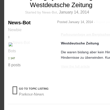
Westdeutsche Zeitung
,
January 14, 2014
Started by
News-Bot
News-Bot
Posted
January 14, 2014
·
Report po
Newbie
Parkouranlage am Bergischen
Westdeutsche Zeitung
Bots
Die waren bislang aber kein Hin
Hindernisse zu überwinden. Kur
147
8 posts
View the full article
GO TO TOPIC LISTING
Parkour-News