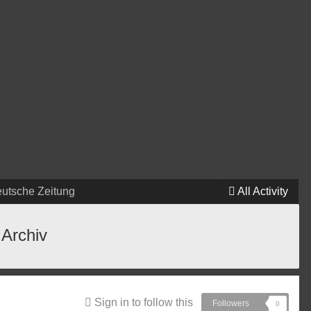
eutsche Zeitung
All Activity
 Archiv
Sign in to follow this
Followers
0