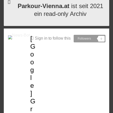
Parkour-Vienna.at
ist seit 2021
ein read-only Archiv
[
Sign in to follow this
Followers
0
G
o
o
g
l
e
]
G
r