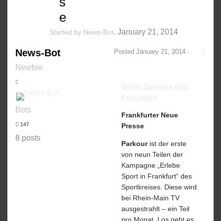
s
e
,
January 21, 2014
Started by
News-Bot
News-Bot
Posted
January 21, 2014
·
Report post
Newbie
Große Sprünge fürs
Fernsehen
Bots
Frankfurter Neue
147
Presse
8 posts
Parkour
ist der erste
von neun Teilen der
Kampagne „Erlebe
Sport in Frankfurt“ des
Sportkreises. Diese wird
bei Rhein-Main TV
ausgestrahlt – ein Teil
pro Monat. Los geht es