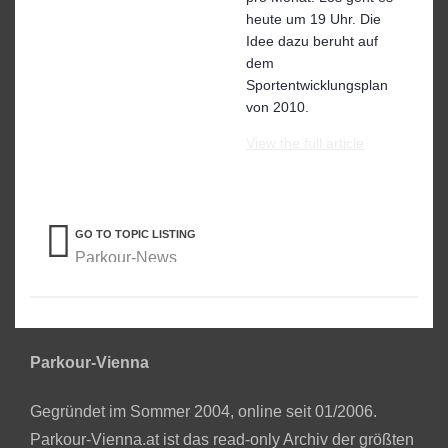
heute um 19 Uhr. Die
Idee dazu beruht auf
dem
Sportentwicklungsplan
von 2010.
View the full article
GO TO TOPIC LISTING
Parkour-News
Parkour-Vienna
Gegründet im Sommer 2004, online seit 01/2006.
Parkour-Vienna.at ist das read-only Archiv der größten