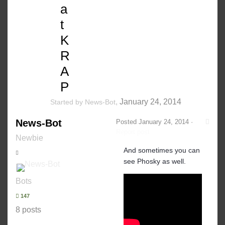
a
t
K
R
A
P
,
January 24, 2014
Started by
News-Bot
News-Bot
Posted
January 24, 2014
·
Report post
Newbie
And sometimes you can
see Phosky as well.
Bots
147
8 posts