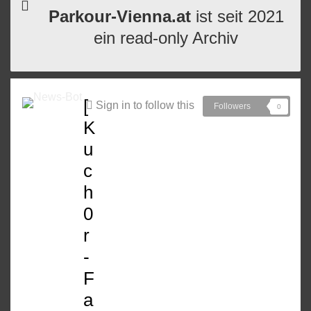
Parkour-Vienna.at
ist seit 2021
ein read-only Archiv
[
Sign in to follow this
Followers
0
K
u
c
h
0
r
-
F
a