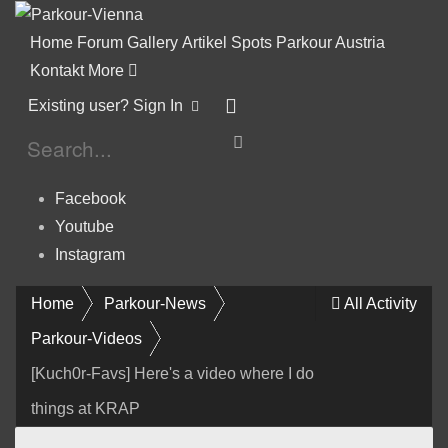
Home
Forum
Gallery
Artikel
Spots
Parkour Austria
Kontakt
More
Existing user? Sign In
Facebook
Youtube
Instagram
Home
Parkour-News
All Activity
Parkour-Videos
[Kuch0r-Favs] Here's a video where I do
things at KRAP