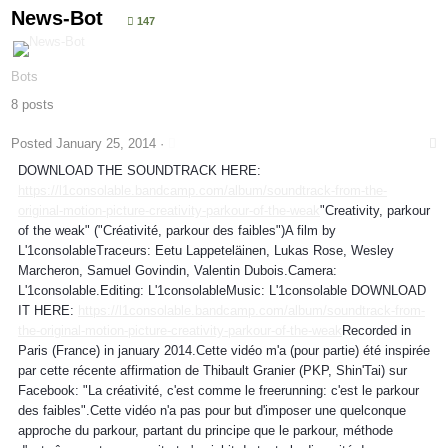
News-Bot
147
Bots
8 posts
Posted
January 25, 2014
·
DOWNLOAD THE SOUNDTRACK HERE:
https://l1consolable.bandcamp.com/album/soundtrack-from-the-
original-motion-picture-creativity-parkour-of-the-weak
"Creativity, parkour
of the weak" ("Créativité, parkour des faibles")A film by
L'1consolableTraceurs: Eetu Lappeteläinen, Lukas Rose, Wesley
Marcheron, Samuel Govindin, Valentin Dubois.Camera:
L'1consolable.Editing: L'1consolableMusic: L'1consolable DOWNLOAD
IT HERE:
https://l1consolable.bandcamp.com/album/soundtrack-from-
the-original-motion-picture-creativity-parkour-of-the-weak
Recorded in
Paris (France) in january 2014.Cette vidéo m'a (pour partie) été inspirée
par cette récente affirmation de Thibault Granier (PKP, Shin'Tai) sur
Facebook: "La créativité, c'est comme le freerunning: c'est le parkour
des faibles".Cette vidéo n'a pas pour but d'imposer une quelconque
approche du parkour, partant du principe que le parkour, méthode