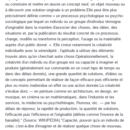
ou construire et mettre en œuvre un concept neuf, un objet nouveau ou
à découvrir une solution originale à un problème.Elle peut être plus
précisément définie comme « un processus psychologique ou psycho-
sociologique par lequel un individu ou un groupe d'individus témoigne
d'originalité dans la manière d'associer des choses, des idées, des
situations et, par la publication du résultat concret de ce processus,
change, modifie ou transforme la perception, l'usage ou la matérialité
auprès d'un public donné. ». Elle croise notamment la créativité
individuelle avec la sérendipité ; l'aptitude à utiliser des éléments
trouvés alors qu'on cherchait autre chose.Opérationnellement, la
créativité d'un individu ou d'un groupe est sa capacité à imaginer et
produire (généralement sur commande en un court laps de temps ou
dans des délais donnés), une grande quantité de solutions, d'idées ou
de concepts permettant de réaliser de façon efficace puis efficiente et
plus ou moins inattendue un effet ou une action donnée.La créativité
s'évalue donc — en peinture comme en architecture, en design, en
musique, en cinéma ou en mathématiques, dans l'industrie et les
services, la médecine ou psychothérapie, l'humour, etc. — par les
délais de réponse, la rapidité de production, la quantité de solutions,
l'efficacité puis l'efficience et l'originalité (définie comme l'inverse de la
banalité)." (Source: WIKIPEDIA)."Capacité, pouvoir qu'a un individu de
créer, c'est-à-dire d'imaginer et de réaliser quelque chose de nouveau,