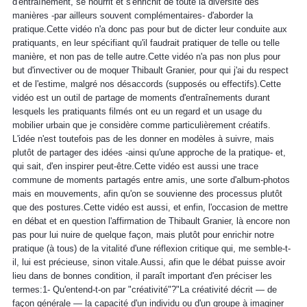
d'entraînement, se nourrit et s'enrichit de toute la diversité des
manières -par ailleurs souvent complémentaires- d'aborder la
pratique.Cette vidéo n'a donc pas pour but de dicter leur conduite aux
pratiquants, en leur spécifiant qu'il faudrait pratiquer de telle ou telle
manière, et non pas de telle autre.Cette vidéo n'a pas non plus pour
but d'invectiver ou de moquer Thibault Granier, pour qui j'ai du respect
et de l'estime, malgré nos désaccords (supposés ou effectifs).Cette
vidéo est un outil de partage de moments d'entraînements durant
lesquels les pratiquants filmés ont eu un regard et un usage du
mobilier urbain que je considère comme particulièrement créatifs.
L'idée n'est toutefois pas de les donner en modèles à suivre, mais
plutôt de partager des idées -ainsi qu'une approche de la pratique- et,
qui sait, d'en inspirer peut-être.Cette vidéo est aussi une trace
commune de moments partagés entre amis, une sorte d'album-photos
mais en mouvements, afin qu'on se souvienne des processus plutôt
que des postures.Cette vidéo est aussi, et enfin, l'occasion de mettre
en débat et en question l'affirmation de Thibault Granier, là encore non
pas pour lui nuire de quelque façon, mais plutôt pour enrichir notre
pratique (à tous) de la vitalité d'une réflexion critique qui, me semble-t-
il, lui est précieuse, sinon vitale.Aussi, afin que le débat puisse avoir
lieu dans de bonnes condition, il paraît important d'en préciser les
termes:1- Qu'entend-t-on par "créativité"?"La créativité décrit — de
façon générale — la capacité d'un individu ou d'un groupe à imaginer