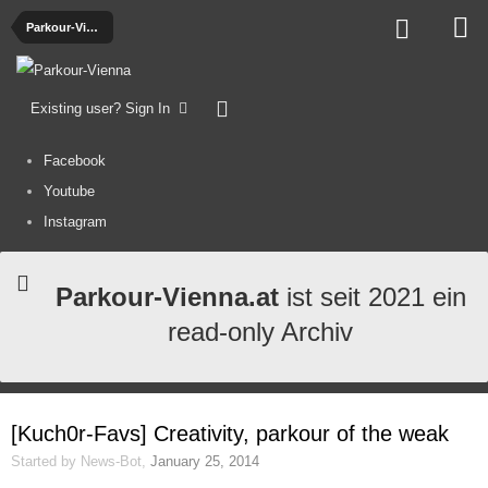
Parkour-Videos
Existing user? Sign In
Facebook
Youtube
Instagram
Parkour-Vienna.at
ist seit 2021 ein
read-only Archiv
[Kuch0r-Favs] Creativity, parkour of the weak
Started by
News-Bot
,
January 25, 2014