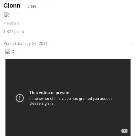
Cionn
625
Members
1.877 posts
Posted
January 27, 2014
·