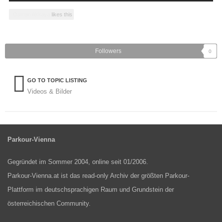
Osman Akkaya
likes this
Followers
0
GO TO TOPIC LISTING
Videos & Bilder
Parkour-Vienna
Gegründet im Sommer 2004, online seit 01/2006.
Parkour-Vienna.at ist das read-only Archiv der größten Parkour-
Plattform im deutschsprachigen Raum und Grundstein der
österreichischen Community.