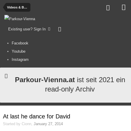
Videos & Bilder
Existing user? Sign In
Facebook
Youtube
Instagram
Parkour-Vienna.at
ist seit 2021 ein
read-only Archiv
At last he dance for David
Started by
Cionn
,
January 27, 2014