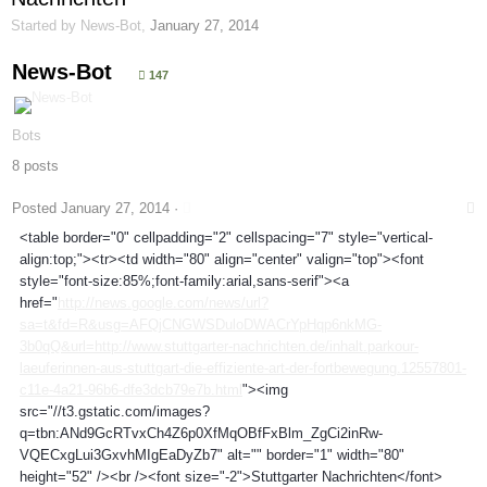
Started by
News-Bot
,
January 27, 2014
News-Bot
147
Bots
8 posts
Posted
January 27, 2014
·
<table border="0" cellpadding="2" cellspacing="7" style="vertical-
align:top;"><tr><td width="80" align="center" valign="top"><font
style="font-size:85%;font-family:arial,sans-serif"><a
href="
http://news.google.com/news/url?
sa=t&fd=R&usg=AFQjCNGWSDuloDWACrYpHqp6nkMG-
3b0qQ&url=http://www.stuttgarter-nachrichten.de/inhalt.parkour-
laeuferinnen-aus-stuttgart-die-effiziente-art-der-fortbewegung.12557801-
c11e-4a21-96b6-dfe3dcb79e7b.html
"><img
src="//t3.gstatic.com/images?
q=tbn:ANd9GcRTvxCh4Z6p0XfMqOBfFxBlm_ZgCi2inRw-
VQECxgLui3GxvhMIgEaDyZb7" alt="" border="1" width="80"
height="52" /><br /><font size="-2">Stuttgarter Nachrichten</font>