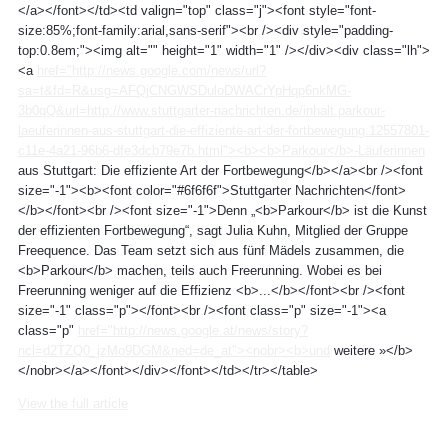
</a></font></td><td valign="top" class="j"><font style="font-
size:85%;font-family:arial,sans-serif"><br /><div style="padding-
top:0.8em;"><img alt="" height="1" width="1" /></div><div class="lh">
<a
href="http://news.google.com/news/url?
sa=t&fd=R&usg=AFQjCNGWSDuloDWACrYpHqp6nkMG-
3b0qQ&url=http://www.stuttgarter-nachrichten.de/inhalt.parkour-
laeuferinnen-aus-stuttgart-die-effiziente-art-der-fortbewegung.12557801-
c11e-4a21-96b6-dfe3dcb79e7b.html"><b><b>Parkour</b>-Läuferinnen
aus Stuttgart: Die effiziente Art der Fortbewegung</b></a><br /><font
size="-1"><b><font color="#6f6f6f">Stuttgarter Nachrichten</font>
</b></font><br /><font size="-1">Denn „<b>Parkour</b> ist die Kunst
der effizienten Fortbewegung“, sagt Julia Kuhn, Mitglied der Gruppe
Freequence. Das Team setzt sich aus fünf Mädels zusammen, die
<b>Parkour</b> machen, teils auch Freerunning. Wobei es bei
Freerunning weniger auf die Effizienz <b>...</b></font><br /><font
size="-1" class="p"></font><br /><font class="p" size="-1"><a
class="p"
href="http://news.google.at/news/story?
ncl=d2TZQ0_jzMo9DGM&ned=de_at"><nobr><b>und
weitere »</b>
</nobr></a></font></div></font></td></tr></table>
View the full article