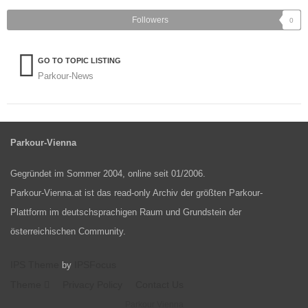
Followers
0
GO TO TOPIC LISTING
Parkour-News
Parkour-Vienna
Gegründet im Sommer 2004, online seit 01/2006.
Parkour-Vienna.at ist das read-only Archiv der größten Parkour-
Plattform im deutschsprachigen Raum und Grundstein der
österreichischen Community.
IPS Theme
IPSFocus
by
Theme
Privacy Policy
Contact Us
Parkour Vienna