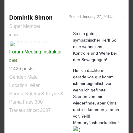
Dominik Simon
Posted
January 27, 2014
·
Report post
Super Member
So ein guter,
sympathischer Kerl! So
eine wahnsinns
Forum-Meeting Instruktor
Kontrolle und Weite bei
den Bewegungen!
906
2.426 posts
Hui ich dachte mir
Gender:
Male
gerade wie gut komm
ich mir eigentlich vor
Location: Wien
wenn ich gefilmte
Shoes:
Kalenji & Feyue &
Szenen von mir
Puma Faas 300
wiederfinde, aber Chris
und ich kommen ja auch
Traceur since:
2007
vor, Yei!!!
Memoryflashbackaction!