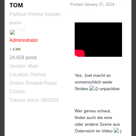
TOM
Posted
January 27, 2014
·
Report post
Parkour-Vienna founder
Administrator
4.366
24.428 posts
Gender:
Male
Location: Vienna
Yes, Joel macht so
unmenschlich weite
Shoes:
Reebok Royal
Strides
unpackbar
Classic
Traceur since:
08/2004
Wer genau schaut,
findet auch die eine
oder andere Szene aus
Österreich im Video