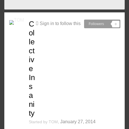
C
Sign in to follow this
Followers
0
ol
le
ct
iv
e
In
s
a
ni
ty
,
January 27, 2014
Started by
TOM