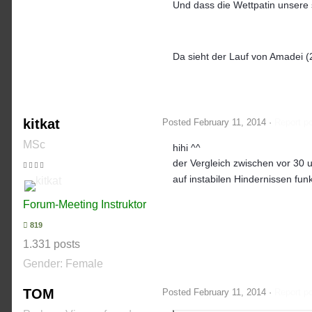
Und dass die Wettpatin unsere
Da sieht der Lauf von Amadei 
kitkat
Posted
February 11, 2014
·
Report p
MSc
hihi ^^
der Vergleich zwischen vor 30 u
auf instabilen Hindernissen funk
Forum-Meeting Instruktor
819
1.331 posts
Gender:
Female
TOM
Posted
February 11, 2014
·
Report p