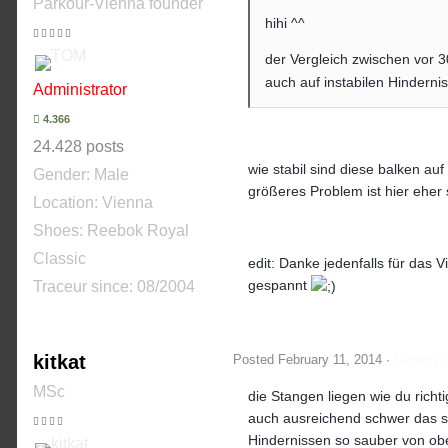
Parkour-Vienna founder
hihi ^^
der Vergleich zwischen vor 3
auch auf instabilen Hindernis
Administrator
4.366
24.428 posts
wie stabil sind diese balken auf
Gender:
Male
größeres Problem ist hier ehe
Location: Vienna
Shoes:
Reebok Royal
Classic
edit: Danke jedenfalls für das
gespannt
Traceur since:
08/2004
kitkat
Posted
February 11, 2014
·
Report p
MSc
die Stangen liegen wie du richt
auch ausreichend schwer das sie 
Hindernissen so sauber von o