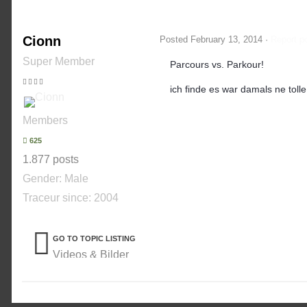
Cionn
Posted
February 13, 2014
·
Report p
Super Member
Parcours vs. Parkour!
ich finde es war damals ne tol
Members
625
1.877 posts
Gender:
Male
Traceur since:
2004
GO TO TOPIC LISTING
Videos & Bilder