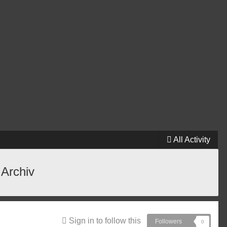
All Activity
 Archiv
Sign in to follow this
Followers
0