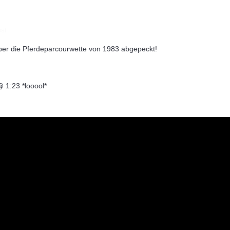
ost
über die Pferdeparcourwette von 1983 abgepeckt!
 @ 1:23 *looool*