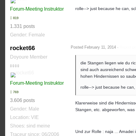
rolle--> just because he can, s
Forum-Meeting Instruktor
819
1.331 posts
Gender:
Female
rocket66
Posted
February 11, 2014
·
Report p
Doyoure Member
die Stangen liegen wie du ric
sind auch ausreichend schwer d
hohen Hindernissen so sau
Forum-Meeting Instruktor
rolle--> just because he can
769
3.606 posts
Klarerweise sind die Hinderniss
Gender:
Male
Stangen, etc. abgeworfen, was s
Location: VIE
Shoes:
sind meine
Und zur Rolle : naja ... Amadei i
Traceur since:
06/2006