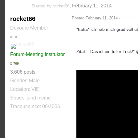
,
February 11, 2014
Started by
rocket66
rocket66
Posted
February 11, 2014
·
Report p
Doyoure Member
*haha* ich hab mich grad voll 
Zitat : "Das ist ein toller Trick!"
Forum-Meeting Instruktor
769
3.606 posts
Gender:
Male
Location: VIE
Shoes:
sind meine
Traceur since:
06/2006