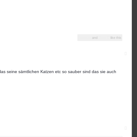
murkas
and
Domi C
like this
das seine sämtlichen Katzen etc so sauber sind das sie auch