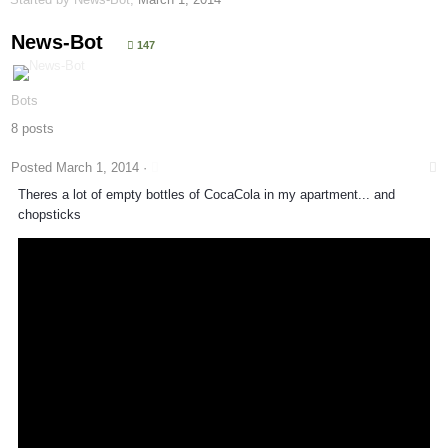
News-Bot
147
Bots
8 posts
Posted
March 1, 2014
·
Theres a lot of empty bottles of CocaCola in my apartment... and
chopsticks