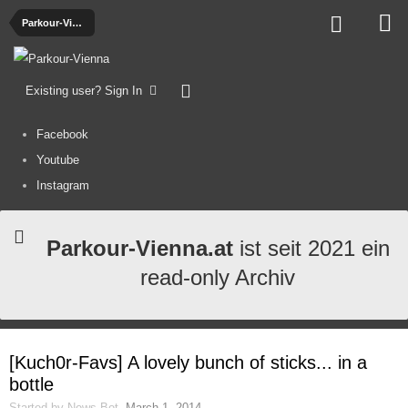
Parkour-Videos
Existing user? Sign In
Facebook
Youtube
Instagram
Parkour-Vienna.at
ist seit 2021 ein
read-only Archiv
[Kuch0r-Favs] A lovely bunch of sticks... in a
bottle
Started by
News-Bot
,
March 1, 2014