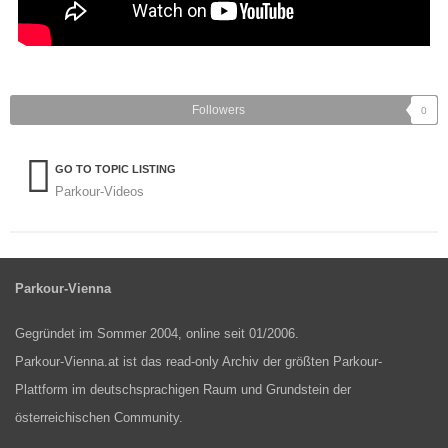
Followers
0
GO TO TOPIC LISTING
Parkour-Videos
Parkour-Vienna
Gegründet im Sommer 2004, online seit 01/2006.
Parkour-Vienna.at ist das read-only Archiv der größten Parkour-
Plattform im deutschsprachigen Raum und Grundstein der
österreichischen Community.