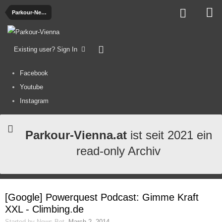
Parkour-News
Existing user? Sign In
Facebook
Youtube
Instagram
Parkour-Vienna.at
ist seit 2021 ein
read-only Archiv
[Google] Powerquest Podcast: Gimme Kraft
XXL - Climbing.de
Started by
News-Bot
,
March 2, 2014