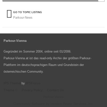
GO TO TOPIC LISTING
Parkour-News
Parkour-Vienna
Gegründet im Sommer 2004, online seit 01/2006.
Parkour-Vienna.at ist das read-only Archiv der größten Parkour-
Plattform im deutschsprachigen Raum und Grundstein der
österreichischen Community.
IPS Theme
IPSFocus
by
Theme
Privacy Policy
Contact Us
Parkour Vienna
Community Software by Invision Power Services, Inc.