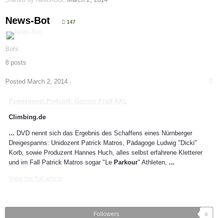
News-Bot
147
Bots
8 posts
Posted
March 2, 2014
·
Powerquest Podcast: Gimme Kraft XXL
Climbing.de
...
DVD nennt sich das Ergebnis des Schaffens eines Nürnberger
Dreigespanns: Unidozent Patrick Matros, Pädagoge Ludwig "Dicki"
Korb, sowie Produzent Hannes Huch, alles selbst erfahrene Kletterer
und im Fall Patrick Matros sogar "Le
Parkour
" Athleten,
...
View the full article
Followers
0