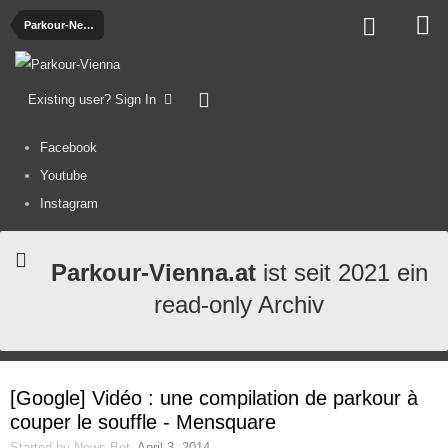
Parkour-News
Existing user? Sign In
Facebook
Youtube
Instagram
Parkour-Vienna.at
ist seit 2021 ein
read-only Archiv
[Google] Vidéo : une compilation de parkour à
couper le souffle - Mensquare
Started by
News-Bot
,
April 3, 2014