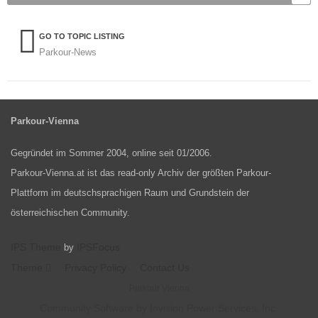
GO TO TOPIC LISTING
Parkour-News
Parkour-Vienna
Gegründet im Sommer 2004, online seit 01/2006.
Parkour-Vienna.at ist das read-only Archiv der größten Parkour-
Plattform im deutschsprachigen Raum und Grundstein der
österreichischen Community.
IPS Theme
IPSFocus
by
Theme
Privacy Policy
Contact Us
Parkour Vienna
Community Software by Invision Power Services, Inc.