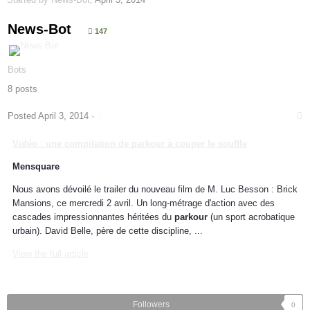
News-Bot
147
Bots
8 posts
Posted
April 3, 2014
·
Vidéo : une compilation de
parkour
à couper le souffle
Mensquare
Nous avons dévoilé le trailer du nouveau film de M. Luc Besson : Brick
Mansions, ce mercredi 2 avril. Un long-métrage d'action avec des
cascades impressionnantes héritées du
parkour
(un sport acrobatique
urbain). David Belle, père de cette discipline, ...
View the full article
Followers
0