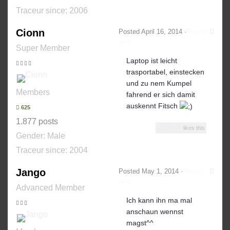
Traceur since:
2006
Cionn
Posted
April 16, 2014
·
Report
post
Super Member
Laptop ist leicht
trasportabel, einstecken
und zu nem Kumpel
Members
fahrend er sich damit
auskennt Fitsch
625
1.877 posts
rocket66
likes this
Gender:
Male
Traceur since:
2004
Jango
Posted
May 1, 2014
·
Report
post
Advanced Member
Ich kann ihn ma mal
anschaun wennst
magst^^