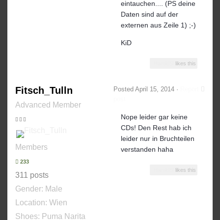
eintauchen.... (PS deine
Daten sind auf der
externen aus Zeile 1) ;-)
KiD
HaroldSl
likes this
Fitsch_Tulln
Posted
April 15, 2014
·
Report
post
Advanced Member
Nope leider gar keine
CDs! Den Rest hab ich
leider nur in Bruchteilen
Members
verstanden haha
233
HaroldSl
likes this
311 posts
Gender:
Male
Location: Wien
Shoes:
Puma Narita