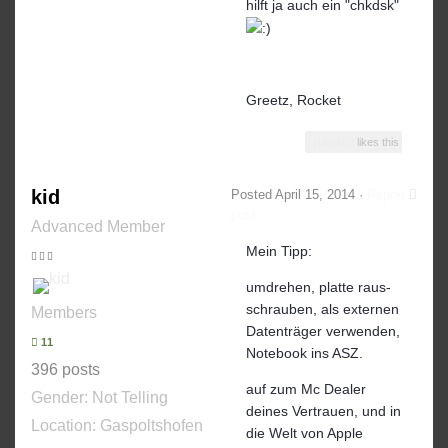
hilft ja auch ein "chkdsk"
Greetz, Rocket
HaroldSl
likes this
kid
Posted
April 15, 2014
·
Report
post
Advanced Member
Mein Tipp:
umdrehen, platte raus-
schrauben, als externen
Members
Datenträger verwenden,
11
Notebook ins ASZ.
396 posts
auf zum Mc Dealer
Gender:
Not Telling
deines Vertrauen, und in
Location: Gaspoltshofen
die Welt von Apple