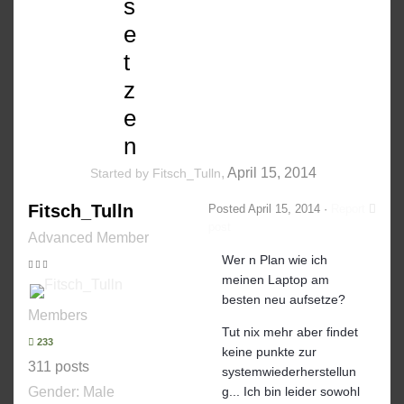
s
e
t
z
e
n
,
April 15, 2014
Started by
Fitsch_Tulln
Fitsch_Tulln
Posted
April 15, 2014
·
Report
post
Advanced Member
Wer n Plan wie ich
meinen Laptop am
besten neu aufsetze?
Members
Tut nix mehr aber findet
233
keine punkte zur
311 posts
systemwiederherstellun
Gender:
Male
g... Ich bin leider sowohl