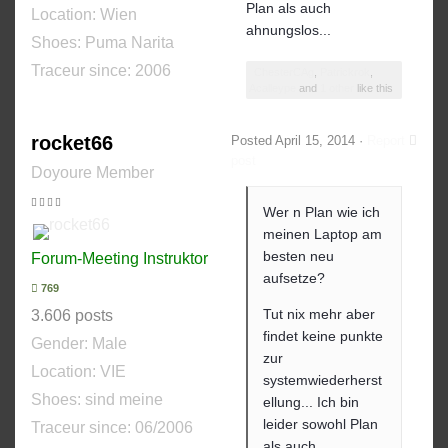
Plan als auch
Location: Wien
ahnungslos...
Shoes:
Puma Narita
Traceur since:
2006
ChesterCAg
,
Patrickrok
,
Acalleype
and
1 other
like this
rocket66
Posted
April 15, 2014
·
Report
post
Doyoure Member
Wer n Plan wie ich
meinen Laptop am
besten neu
Forum-Meeting Instruktor
aufsetze?
769
Tut nix mehr aber
3.606 posts
findet keine punkte
Gender:
Male
zur
Location: VIE
systemwiederherst
Shoes:
sind meine
ellung... Ich bin
leider sowohl Plan
Traceur since:
06/2006
als auch