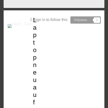
L
Sign in to follow this
Followers
0
a
p
t
o
p
n
e
u
a
u
f