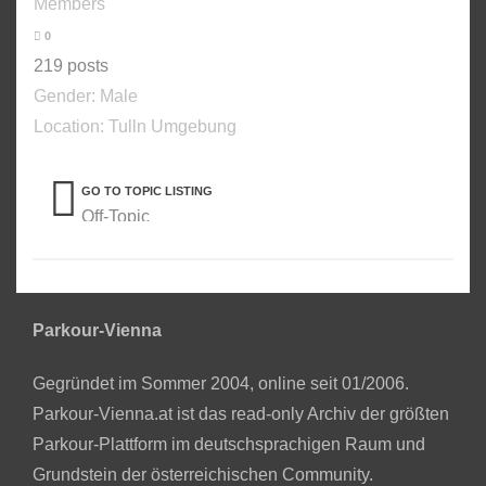
Members
0
219 posts
Gender:
Male
Location: Tulln Umgebung
GO TO TOPIC LISTING
Off-Topic
Parkour-Vienna
Gegründet im Sommer 2004, online seit 01/2006.
Parkour-Vienna.at ist das read-only Archiv der größten
Parkour-Plattform im deutschsprachigen Raum und
Grundstein der österreichischen Community.