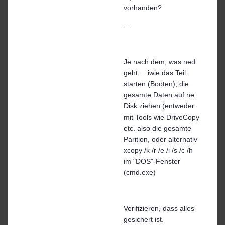
vorhanden?
...
Je nach dem, was ned
geht ... iwie das Teil
starten (Booten), die
gesamte Daten auf ne
Disk ziehen (entweder
mit Tools wie DriveCopy
etc. also die gesamte
Parition, oder alternativ
xcopy /k /r /e /i /s /c /h
im "DOS"-Fenster
(cmd.exe)
Verifizieren, dass alles
gesichert ist.