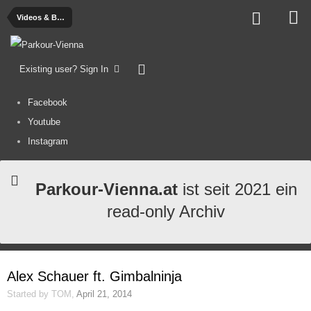
Videos & Bilder
Existing user? Sign In
Facebook
Youtube
Instagram
Parkour-Vienna.at
ist seit 2021 ein
read-only Archiv
Alex Schauer ft. Gimbalninja
Started by
TOM
,
April 21, 2014