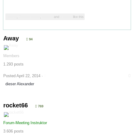
martin
,
Dominik Simon
,
murkas
and
2 others
like this
Away
94
Members
1.293 posts
Posted
April 22, 2014
·
dieser Alexander
rocket66
769
Forum-Meeting Instruktor
3.606 posts