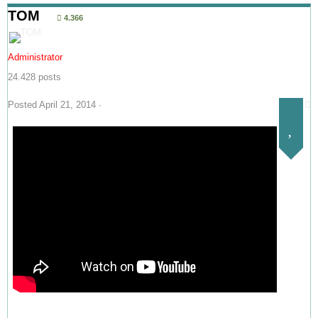
TOM
4.366
Administrator
24.428 posts
Posted
April 21, 2014
·