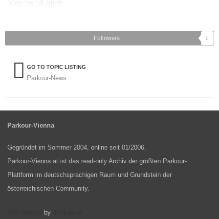
View the full article
Followers
0
GO TO TOPIC LISTING
Parkour-News
Parkour-Vienna
Gegründet im Sommer 2004, online seit 01/2006.
Parkour-Vienna.at ist das read-only Archiv der größten Parkour-
Plattform im deutschsprachigen Raum und Grundstein der
österreichischen Community.
IPS Theme
IPSFocus
by