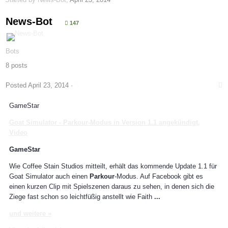
News-Bot
147
Bots
8 posts
Posted
April 23, 2014
·
GameStar
Goat Simulator -
Parkour
-Modus in Version 1.1 angekündigt,
Video
GameStar
Wie Coffee Stain Studios mitteilt, erhält das kommende Update 1.1 für
Goat Simulator auch einen
Parkour
-Modus. Auf Facebook gibt es
einen kurzen Clip mit Spielszenen daraus zu sehen, in denen sich die
Ziege fast schon so leichtfüßig anstellt wie Faith
...
und weitere »