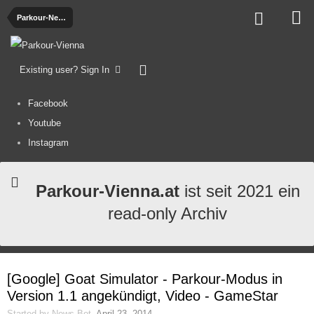
Parkour-News
Existing user? Sign In
Facebook
Youtube
Instagram
Parkour-Vienna.at
ist seit 2021 ein
read-only Archiv
[Google] Goat Simulator - Parkour-Modus in
Version 1.1 angekündigt, Video - GameStar
Started by
News-Bot
,
April 23, 2014