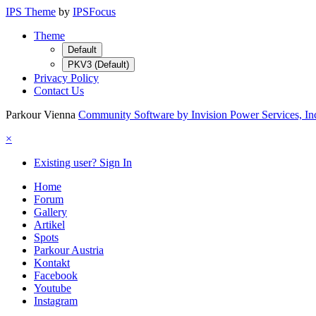
IPS Theme
by
IPSFocus
Theme
Default
PKV3 (Default)
Privacy Policy
Contact Us
Parkour Vienna
Community Software by Invision Power Services, In
×
Existing user? Sign In
Home
Forum
Gallery
Artikel
Spots
Parkour Austria
Kontakt
Facebook
Youtube
Instagram