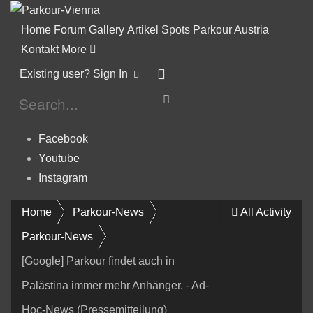
Home
Forum
Gallery
Artikel
Spots
Parkour Austria
Kontakt
More
Existing user? Sign In
Facebook
Youtube
Instagram
Home
Parkour-News
All Activity
Parkour-News
[Google] Parkour findet auch in
Palästina immer mehr Anhänger. - Ad-
Hoc-News (Pressemitteilung)