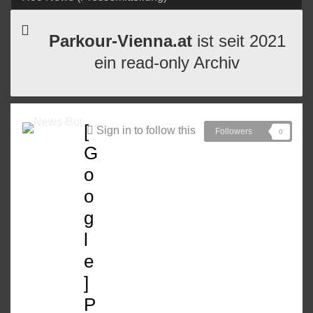
Parkour-Vienna.at
ist seit 2021
ein read-only Archiv
[
Sign in to follow this
Followers
0
G
o
o
g
l
e
]
P