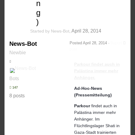
n
g
)
,
April 28, 2014
Started by
News-Bot
News-Bot
Posted
April 28, 2014
·
Report
post
Newbie
Parkour
findet auch in
Palästina immer mehr
Anhänger.
Bots
147
Ad-Hoc-News
(Pressemitteilung)
8 posts
Parkour
findet auch in
Palästina immer mehr
Anhänger. Im
Flüchtlingslager Shati in
Gaza-Stadt trainierten