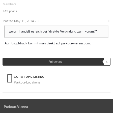
Members
143 posts
Posted
May 11, 2014
·
worum handelt es sich bei "direkte Verbindung zum Forum?"
Auf Knopfdruck kommt man direkt auf parkour-vienna.com.
Followers
1
GO TO TOPIC LISTING
Parkour-Locations
Parkour-Vienna