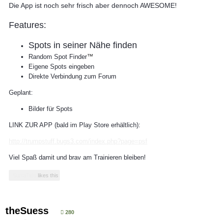
Die App ist noch sehr frisch aber dennoch AWESOME!
Features:
Spots in seiner Nähe finden
Random Spot Finder
™
Eigene Spots eingeben
Direkte Verbindung zum Forum
Geplant:
Bilder für Spots
LINK ZUR APP (bald im Play Store erhältlich):
http://trumpstuff.bugs3.com/index.php?page=psf
Viel Spaß damit und brav am Trainieren bleiben!
SurraTido
likes this
theSuess
280