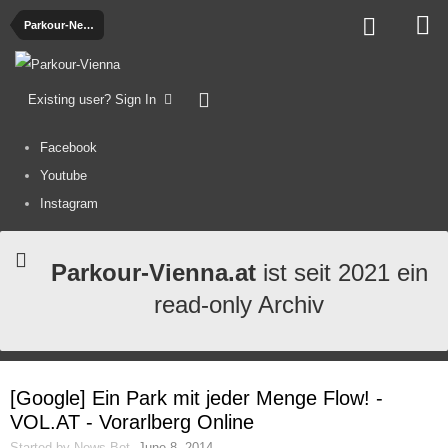
Parkour-News
Existing user? Sign In
Facebook
Youtube
Instagram
Parkour-Vienna.at
ist seit 2021 ein
read-only Archiv
[Google] Ein Park mit jeder Menge Flow! -
VOL.AT - Vorarlberg Online
Started by
News-Bot
,
June 8, 2014