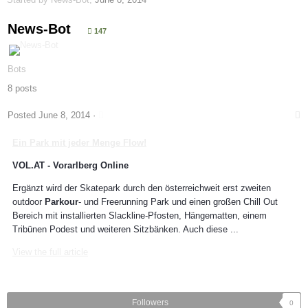
News-Bot
147
Bots
8 posts
Posted
June 8, 2014
·
Ein Park mit jeder Menge Flow!
VOL.AT - Vorarlberg Online
Ergänzt wird der Skatepark durch den österreichweit erst zweiten
outdoor
Parkour
- und Freerunning Park und einen großen Chill Out
Bereich mit installierten Slackline-Pfosten, Hängematten, einem
Tribünen Podest und weiteren Sitzbänken. Auch diese ...
View the full article
Followers
0