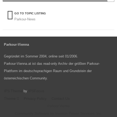
GO TO TOPIC LISTING
Parkour-News
Parkour-Vienna
Gegründet im Sommer 2004, online seit 01/2006.
Parkour-Vienna.at ist das read-only Archiv der größten Parkour-
Plattform im deutschsprachigen Raum und Grundstein der
österreichischen Community.
IPS Theme
IPSFocus
by
Theme
Privacy Policy
Contact Us
Parkour Vienna
Community Software by Invision Power Services, Inc.