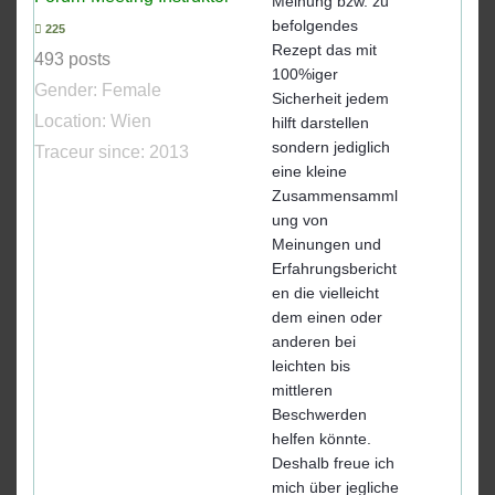
Meinung bzw. zu
befolgendes
225
Rezept das mit
493 posts
100%iger
Gender:
Female
Sicherheit jedem
Location: Wien
hilft darstellen
sondern jediglich
Traceur since:
2013
eine kleine
Zusammensamml
ung von
Meinungen und
Erfahrungsbericht
en die vielleicht
dem einen oder
anderen bei
leichten bis
mittleren
Beschwerden
helfen könnte.
Deshalb freue ich
mich über jegliche