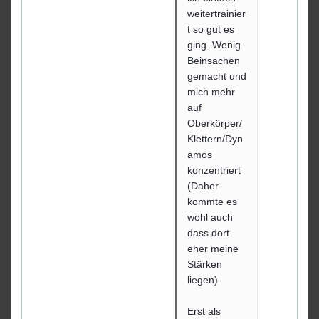
weitertrainier
t so gut es
ging. Wenig
Beinsachen
gemacht und
mich mehr
auf
Oberkörper/
Klettern/Dyn
amos
konzentriert
(Daher
kommte es
wohl auch
dass dort
eher meine
Stärken
liegen).
Erst als