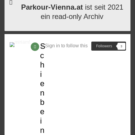
Parkour-Vienna.at
ist seit 2021
ein read-only Archiv
S
Sign in to follow this
Followers
3
c
h
i
e
n
b
e
i
n