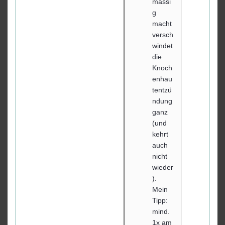
mässi
g
macht
versch
windet
die
Knoch
enhau
tentzü
ndung
ganz
(und
kehrt
auch
nicht
wieder
).
Mein
Tipp:
mind.
1x am