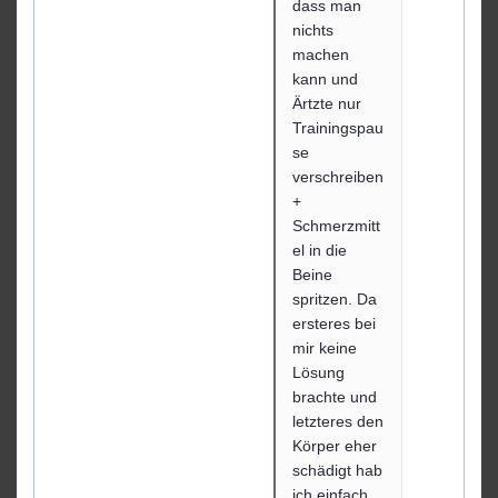
dass man
nichts
machen
kann und
Ärtzte nur
Trainingspau
se
verschreiben
+
Schmerzmitt
el in die
Beine
spritzen. Da
ersteres bei
mir keine
Lösung
brachte und
letzteres den
Körper eher
schädigt hab
ich einfach