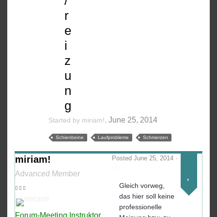
/
r
e
i
z
u
n
g
,
June 25, 2014
Started by
miriam!
Schienbeine
Laufprobleme
Schmerzen
miriam!
Posted
June 25, 2014
·
Report
post
Advanced Member
Gleich vorweg,
das hier soll keine
professionelle
Forum-Meeting Instruktor