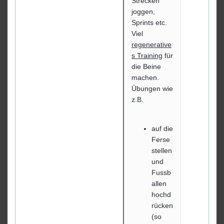
Strecken
joggen,
Sprints etc.
Viel
regenerative
s Training
für
die Beine
machen.
Übungen wie
z.B.
auf die
Ferse
stellen
und
Fussb
allen
hochd
rücken
(so