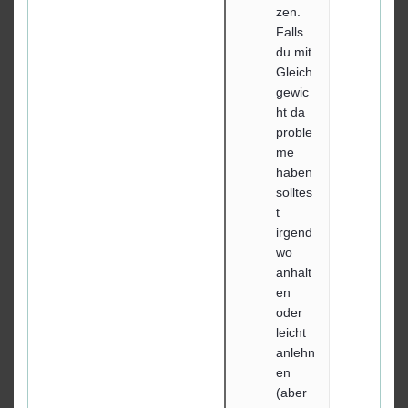
zen.
Falls
du mit
Gleich
gewic
ht da
proble
me
haben
solltes
t
irgend
wo
anhalt
en
oder
leicht
anlehn
en
(aber