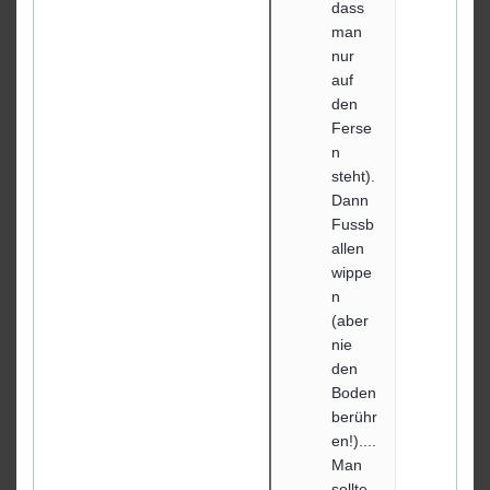
dass
man
nur
auf
den
Ferse
n
steht).
Dann
Fussb
allen
wippe
n
(aber
nie
den
Boden
berühr
en!)....
Man
sollte