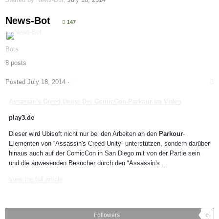
News-Bot
147
Bots
8 posts
Posted
July 18, 2014
·
Assassin's Creed Unity: Der ComicCon-
Parkour
im Video
play3.de
Dieser wird Ubisoft nicht nur bei den Arbeiten an den
Parkour
-
Elementen von “Assassin's Creed Unity” unterstützen, sondern darüber
hinaus auch auf der ComicCon in San Diego mit von der Partie sein
und die anwesenden Besucher durch den “Assassin's ...
View the full article
Followers
0