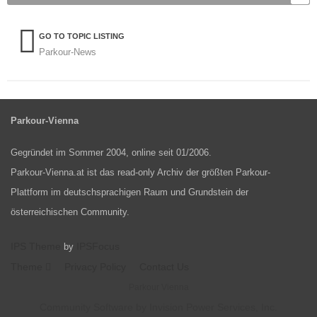
GO TO TOPIC LISTING
Parkour-News
Parkour-Vienna
Gegründet im Sommer 2004, online seit 01/2006.
Parkour-Vienna.at ist das read-only Archiv der größten Parkour-
Plattform im deutschsprachigen Raum und Grundstein der
österreichischen Community.
IPS Theme
IPSFocus
by
Theme
Privacy Policy
Contact Us
Parkour Vienna
Community Software by Invision Power Services, Inc.