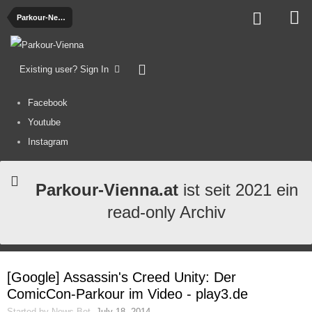
Parkour-News
Existing user? Sign In
Facebook
Youtube
Instagram
Parkour-Vienna.at
ist seit 2021 ein
read-only Archiv
[Google] Assassin's Creed Unity: Der
ComicCon-Parkour im Video - play3.de
Started by
News-Bot
,
July 18, 2014