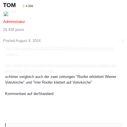
TOM
4.366
Administrator
24.428 posts
Posted
August 8, 2014
·
http://derstandard.at/2000004131335/Roofer-erklettert-Votivkirche?
_slide=1
http://www.oe24.at/oesterreich/chronik/wien/Wien-Roofer-klettert-auf-
Votivkirche-FOTO/153471949
schöner vergleich auch der zwei zeitungen "Roofer erklettert Wiener
Votivkirche" und "Irrer Roofer klettert auf Votivkirche"
Kommentare auf derStandard: