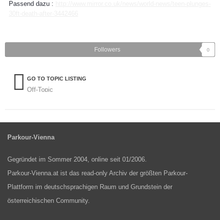
Passend dazu :
http://www.mirror.co.uk/news/world-news/teen-plunges-
30ft-death-after-3442466
Followers
0
GO TO TOPIC LISTING
Off-Topic
Parkour-Vienna
Gegründet im Sommer 2004, online seit 01/2006.
Parkour-Vienna.at ist das read-only Archiv der größten Parkour-
Plattform im deutschsprachigen Raum und Grundstein der
österreichischen Community.