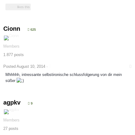
Cionn
likes this
Cionn
625
Members
1.877 posts
Posted
August 10, 2014
·
Mhhhhh, intressante selbstironische schlussfolgerung von dir mein
süßer
agpkv
9
Members
27 posts