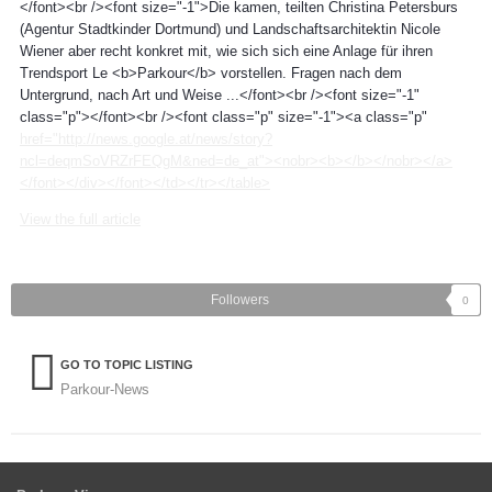
</font><br /><font size="-1">Die kamen, teilten Christina Petersburs
(Agentur Stadtkinder Dortmund) und Landschaftsarchitektin Nicole
Wiener aber recht konkret mit, wie sich sich eine Anlage für ihren
Trendsport Le <b>Parkour</b> vorstellen. Fragen nach dem
Untergrund, nach Art und Weise ...</font><br /><font size="-1"
class="p"></font><br /><font class="p" size="-1"><a class="p"
href="http://news.google.at/news/story?
ncl=deqmSoVRZrFEQgM&ned=de_at"><nobr><b></b></nobr></a>
</font></div></font></td></tr></table>
View the full article
Followers
0
GO TO TOPIC LISTING
Parkour-News