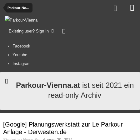
Parkour-News
Existing user? Sign In
Facebook
Youtube
Instagram
Parkour-Vienna.at
ist seit 2021 ein
read-only Archiv
[Google] Planungswerkstatt zur Le Parkour-
Anlage - Derwesten.de
Started by
News-Bot
,
August 29, 2014