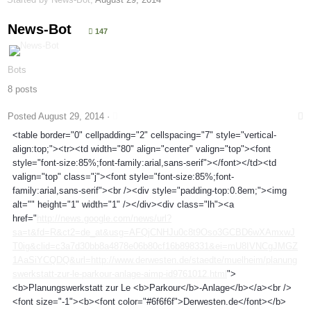
News-Bot
147
Bots
8 posts
Posted
August 29, 2014
·
<table border="0" cellpadding="2" cellspacing="7" style="vertical-
align:top;"><tr><td width="80" align="center" valign="top"><font
style="font-size:85%;font-family:arial,sans-serif"></font></td><td
valign="top" class="j"><font style="font-size:85%;font-
family:arial,sans-serif"><br /><div style="padding-top:0.8em;"><img
alt="" height="1" width="1" /></div><div class="lh"><a
href="
http://news.google.com/news/url?
sa=t&fd=R&ct2=de_at&usg=AFQjCNHJu0c8t9Oso3GCBD6wXAmxwJ
T0ig&clid=c3a7d30bb8a4878e06b80cf16b898331&ei=mU8IVNCgJMGZ
1AaSiYCQDQ&url=http://www.derwesten.de/staedte/muelheim/planung
swerkstatt-zur-le-parkour-anlage-aimp-id9761012.html
">
<b>Planungswerkstatt zur Le <b>Parkour</b>-Anlage</b></a><br />
<font size="-1"><b><font color="#6f6f6f">Derwesten.de</font></b>