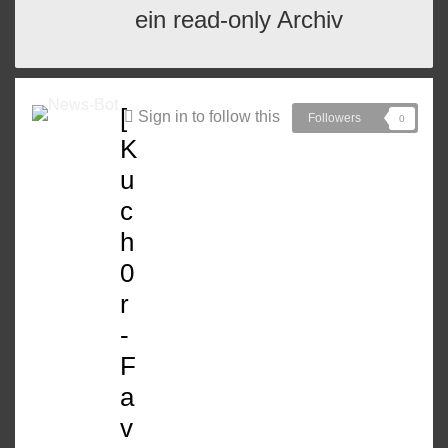
ein read-only Archiv
[
Sign in to follow this
Followers
0
K
u
c
h
0
r
-
F
a
v