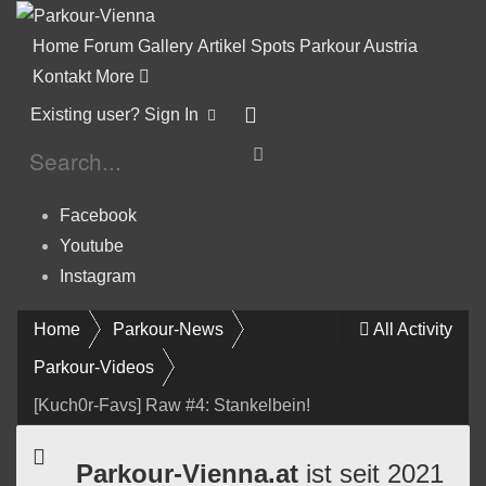
Home
Forum
Gallery
Artikel
Spots
Parkour Austria
Kontakt
More
Existing user? Sign In
Facebook
Youtube
Instagram
Home
Parkour-News
All Activity
Parkour-Videos
[Kuch0r-Favs] Raw #4: Stankelbein!
Parkour-Vienna.at
ist seit 2021