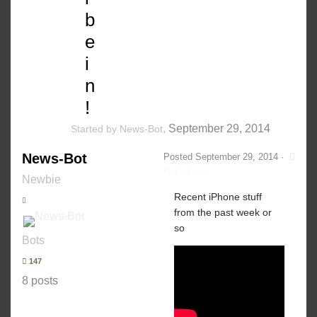
b
e
i
n
!
,
September 29, 2014
Started by
News-Bot
News-Bot
Posted
September 29, 2014
·
Report post
Newbie
Recent iPhone stuff
from the past week or
so
Bots
147
8 posts