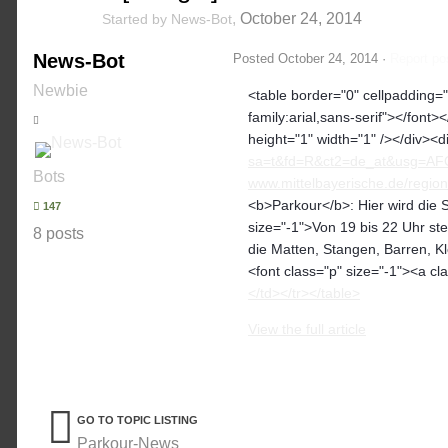
,
October 24, 2014
Started by
News-Bot
News-Bot
Posted
October 24, 2014
·
Report po
Newbie
<table border="0" cellpadding="2
family:arial,sans-serif"></font>
height="1" width="1" /></div><d
sa=t&fd=R&ct2=de_at&usg=A
Bots
www.mittelbayerische.de/region/
<b>Parkour</b>: Hier wird die S
147
size="-1">Von 19 bis 22 Uhr st
8 posts
die Matten, Stangen, Barren, Kl
<font class="p" size="-1"><a cl
</td></tr></table>
View the full article
GO TO TOPIC LISTING
Parkour-News