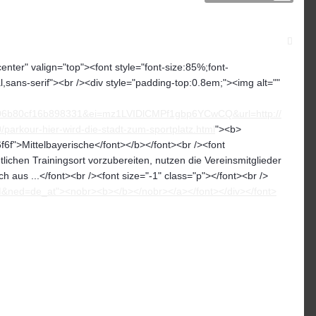
center" valign="top"><font style="font-size:85%;font-
ial,sans-serif"><br /><div style="padding-top:0.8em;"><img alt=""
b80cf16b898331&ei=mz1LVIDlCMPf1gbp6YCwCQ&url=http://
/parkour-hier-wird-die-stadt-zum-sportplatz.html
"><b>
f6f">Mittelbayerische</font></b></font><br /><font
ichen Trainingsort vorzubereiten, nutzen die Vereinsmitglieder
 aus ...</font><br /><font size="-1" class="p"></font><br />
M&ned=de_at"><nobr><b></b></nobr></a></font></div></font>