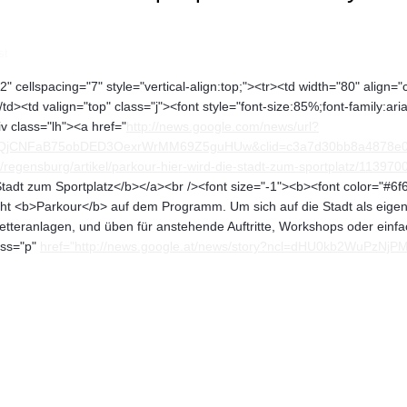
st
" cellspacing="7" style="vertical-align:top;"><tr><td width="80" align="
</td><td valign="top" class="j"><font style="font-size:85%;font-family:ar
iv class="lh"><a href="
http://news.google.com/news/url?
FQjCNFaB75obDED3OexrWrMM69Z5guHUw&clid=c3a7d30bb8a4878e06
regensburg/artikel/parkour-hier-wird-die-stadt-zum-sportplatz/1139700
tadt zum Sportplatz</b></a><br /><font size="-1"><b><font color="#6f6
eht <b>Parkour</b> auf dem Programm. Um sich auf die Stadt als eigentl
etteranlagen, und üben für anstehende Auftritte, Workshops oder einfach
ass="p"
href="http://news.google.at/news/story?ncl=dHU0kb2WuPzNjP