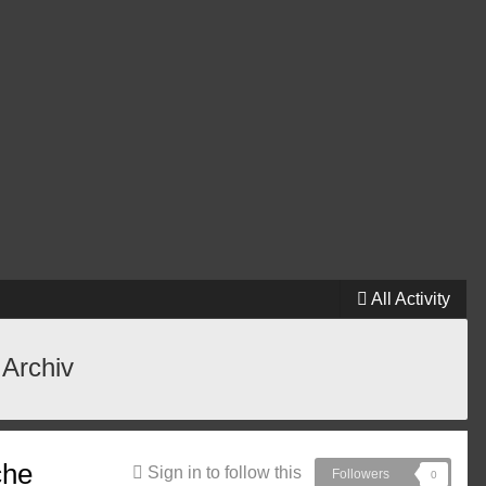
All Activity
 Archiv
che
Sign in to follow this
Followers
0