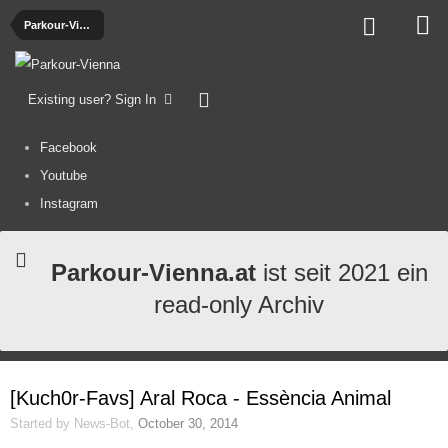
Parkour-Videos
Existing user? Sign In
Facebook
Youtube
Instagram
Parkour-Vienna.at
ist seit 2021 ein
read-only Archiv
[Kuch0r-Favs] Aral Roca - Essència Animal
Started by
News-Bot
,
October 30, 2014