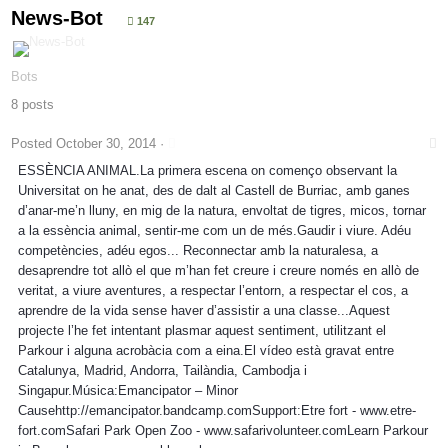
News-Bot
147
Bots
8 posts
Posted
October 30, 2014
·
ESSÈNCIA ANIMAL.La primera escena on començo observant la
Universitat on he anat, des de dalt al Castell de Burriac, amb ganes
d’anar-me’n lluny, en mig de la natura, envoltat de tigres, micos, tornar
a la essència animal, sentir-me com un de més.Gaudir i viure. Adéu
competències, adéu egos... Reconnectar amb la naturalesa, a
desaprendre tot allò el que m’han fet creure i creure només en allò de
veritat, a viure aventures, a respectar l’entorn, a respectar el cos, a
aprendre de la vida sense haver d’assistir a una classe...Aquest
projecte l’he fet intentant plasmar aquest sentiment, utilitzant el
Parkour i alguna acrobàcia com a eina.El vídeo està gravat entre
Catalunya, Madrid, Andorra, Tailàndia, Cambodja i
Singapur.Música:Emancipator – Minor
Causehttp://emancipator.bandcamp.comSupport:Etre fort - www.etre-
fort.comSafari Park Open Zoo - www.safarivolunteer.comLearn Parkour