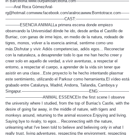
in Barcelona:www.ourparkbarcelona.com--------------------------------------------
-------Aral Roca GòmezAral-
rg@hotmail.comwww.facebook.com/aralrocawww.Borntotrace.com-------
-------------------------------------------------CAST:--------------------------------------------
------------ESENCIA ANIMALLa primera escena donde empiezo
observando la Universidad dónde he ido, desde arriba el Castillo de
Burriac, con ganas de irme lejos, en medio de la natura, rodeado de
tigres, monos, volver a la esencia animal, sentirme como uno
más.Disfrutar y vivir. Adiós competencias, adiós egos... Reconectar
con la naturaleza, a desaprender todo lo que me han hecho creer y
creer solo en aquello de verdad, a vivir aventuras, a respectar el
entorno, a respectar el cuerpo, a aprender de la vida sin tener que
asistir en una clase...Este proyecto lo he hecho intentando plasmar
este sentimiento, utilizando el Parkour como herramienta.El vídeo está
grabado entre Catalunya, Madrid, Andorra, Tailandia, Camboya y
Singapur.--------------------------------------------------------ENG:-------------------------
-------------------------------ANIMAL ESSENCEIn the first scene I observe
the university where I studied, from the top of Burriac's Castle, with the
desire of going far away, in the middle of nature, with tigers and
monkeys around, returning to the animal essence.Enjoying and living.
Saying bye to rivalry, to egos... Reconnecting with the nature,
unlearning what I've been told to believe and believing only in what I
really trust, living adventures, respecting the environment, respecting