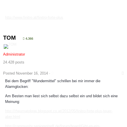
http://www.finitro.at/finitro-forte-plus
TOM
4.366
Administrator
24.428 posts
Posted
November 16, 2014
·
Bei dem Begriff "Wundermittel" schrillen bei mir immer die
Alarmglocken:
Am Besten man liest sich selbst dazu selbst ein und bildet sich eine
Meinung:
http://rheumatologe.blogspot.co.at/2012/05/finitro-forte-plus-teuer-
aber.html
http://community.seniorentreff.de/forum/board/Gibt-es-ein-