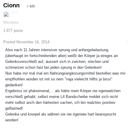
Cionn
625
Members
1.877 posts
Posted
November 16, 2014
·
Also nach 11 Jahren intensiver sprung und anfangsbelastung
(überhaupt im fortschreitenden alter) weißt der Körper ja einiges an
Gelenksverschleiß auf, äussert sich in zwicken, stechen und
schmerzen schon fast bei jeden sprung in den Gelenken!
Nun habe mir mal mal ein Nahrungsergänzungsmittel bestellen was mir
empfhohlen worden ist mit so nem "naja vieleicht hilfts ja bissi"
gedanken!
Ergebniss ist phänomenal,... als hätte mein Körper nie irgenwelchen
verschleiß gehabt, selbst meine L4 Bandscheibe meldet sich nicht
mehr selbst anch den härtesten sachen, ich bin realztiev positiev
geflashed!
Gelenke und knorpel als währen sie nie irgenwie hart beansprucht
worden!