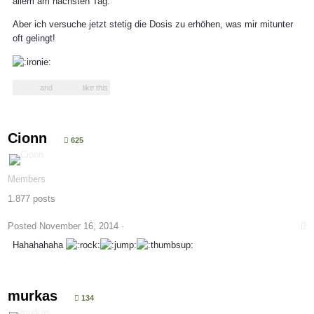
allem am nächsten Tag.
Aber ich versuche jetzt stetig die Dosis zu erhöhen, was mir mitunter
oft gelingt!
Cionn
and
murkas
like this
Cionn
625
Members
1.877 posts
Posted
November 16, 2014
·
Hahahahaha
murkas
134