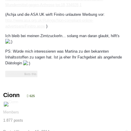
Wundermittel-gegen-Arthrose;tpc18,334928,1
(Achja und die ASA UK wirft Finitro unlautere Werbung vor:
http://www.asa.org.uk/Rulings/Non-compliant-online-
advertisers/Finitro.aspx
)
Ich bleib bei meinen Zimtzuckerln... solang man daran glaubt, hilft's
PS: Würde mich interessieren was Martina zu den bekannten
Inhaltsstoffen zu sagen hat. Ist ja eher Ihr Fachgebiet als angehende
Diätologin
radieschen
likes this
Cionn
625
Members
1.877 posts