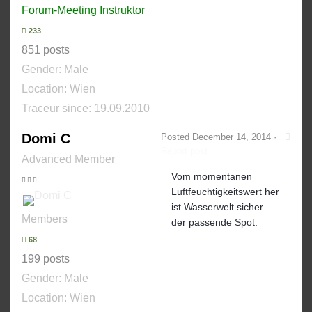
Forum-Meeting Instruktor
233
851 posts
Gender:
Male
Location: Wien
Traceur since:
19.09.2010
Domi C
Posted
December 14, 2014
·
Report post
Advanced Member
Vom momentanen
Luftfeuchtigkeitswert her
ist Wasserwelt sicher
Members
der passende Spot.
68
199 posts
Gender:
Male
Location: Wien