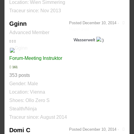
Location: Wien Simmering
Traceur since:
Nov 2013
Gginn
Posted
December 10, 2014
·
Report post
Advanced Member
Wasserwelt
Forum-Meeting Instruktor
161
353 posts
Gender:
Male
Location: Vienna
Shoes:
Ollo Zero S
Stealth/Ninja
Traceur since:
August 2014
Domi C
Posted
December 10, 2014
·