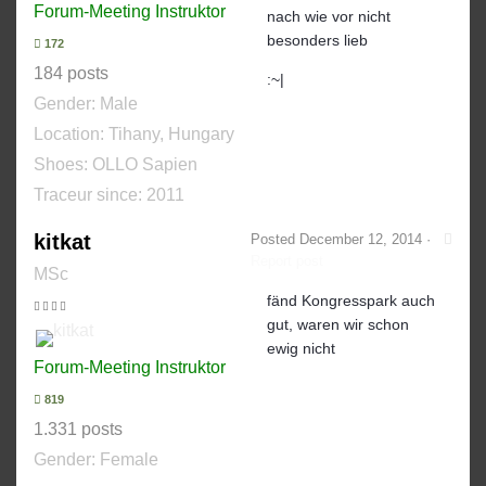
Forum-Meeting Instruktor
nach wie vor nicht
besonders lieb
172
184 posts
:~|
Gender:
Male
Location: Tihany, Hungary
Shoes:
OLLO Sapien
Traceur since:
2011
kitkat
Posted
December 12, 2014
·
Report post
MSc
fänd Kongresspark auch
gut, waren wir schon
ewig nicht
Forum-Meeting Instruktor
819
1.331 posts
Gender:
Female