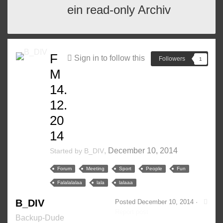
ein read-only Archiv
F
Sign in to follow this
Followers
1
M
14.
12.
20
14
,
December 10, 2014
Started by
B_DIV
Forum
Meeting
Sport
People
Fun
Falalalalaa
lala
lalaaa
B_DIV
Posted
December 10, 2014
·
Report post
Backup-Dude