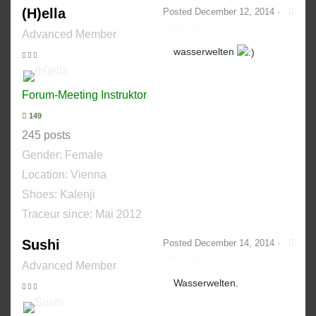
(H)ella
Posted
December 12, 2014
·
Report post
Advanced Member
wasserwelten
Forum-Meeting Instruktor
149
245 posts
Gender:
Female
Location: Vienna
Shoes:
Kalenji
Traceur since:
Mai 2012
Sushi
Posted
December 14, 2014
·
Report post
Advanced Member
Wasserwelten.