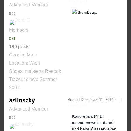
Report post
Advanced Member
Members
68
199 posts
Gender:
Male
Location: Wien
Shoes:
meistens Reebok
Traceur since:
Sommer
2007
azlinszky
Posted
December 11, 2014
·
Report post
Advanced Member
Kongreßpark? Bin
ausnahmsweise dabei
und habe Wasserwelten