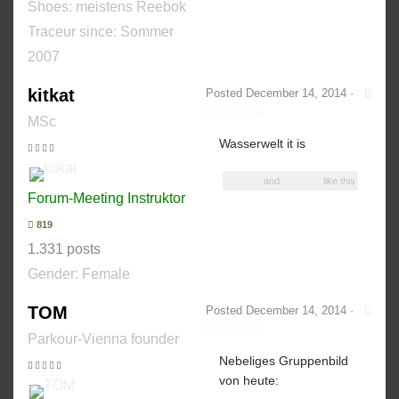
Shoes:
meistens Reebok
Traceur since:
Sommer
2007
kitkat
Posted
December 14, 2014
·
Report post
MSc
Wasserwelt it is
miriam!
and
rocket66
like this
Forum-Meeting Instruktor
819
1.331 posts
Gender:
Female
TOM
Posted
December 14, 2014
·
Report post
Parkour-Vienna founder
Nebeliges Gruppenbild
von heute: