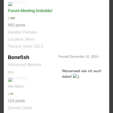
Forum-Meeting Instruktor
225
493 posts
Gender:
Female
Location: Wien
Traceur since:
2013
Bonefish
Posted
December 10, 2014
·
Report post
Advanced Member
Wasserwelt wär ich auch
dabei!
Members
57
114 posts
Gender:
Male