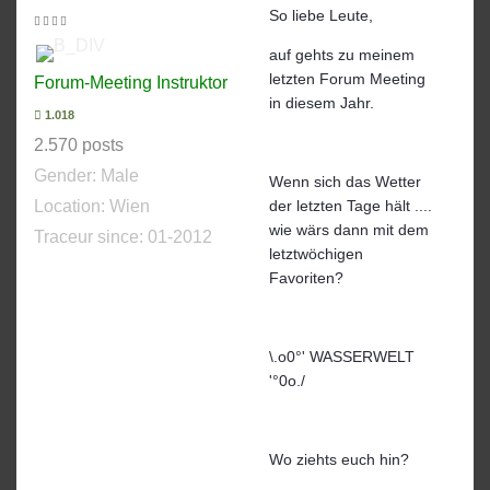
So liebe Leute,
auf gehts zu meinem
letzten Forum Meeting
Forum-Meeting Instruktor
in diesem Jahr.
1.018
2.570 posts
Gender:
Male
Wenn sich das Wetter
Location: Wien
der letzten Tage hält ....
wie wärs dann mit dem
Traceur since:
01-2012
letztwöchigen
Favoriten?
\.o0°' WASSERWELT
'°0o./
Wo ziehts euch hin?