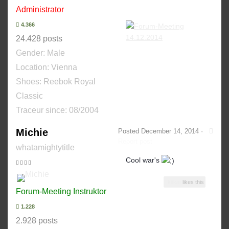
Administrator
4.366
24.428 posts
Gender:
Male
Location: Vienna
Shoes:
Reebok Royal
Classic
Traceur since:
08/2004
Michie
Posted
December 14, 2014
·
Report post
whatamightytitle
Cool war's
kitkat
likes this
Forum-Meeting Instruktor
1.228
2.928 posts