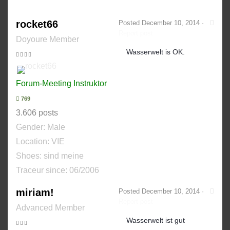
rocket66
Posted
December 10, 2014
·
Report post
Doyoure Member
Wasserwelt is OK.
Forum-Meeting Instruktor
769
3.606 posts
Gender:
Male
Location: VIE
Shoes:
sind meine
Traceur since:
06/2006
miriam!
Posted
December 10, 2014
·
Report post
Advanced Member
Wasserwelt ist gut