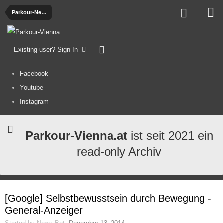
Parkour-News
Existing user? Sign In
Facebook
Youtube
Instagram
Parkour-Vienna.at
ist seit 2021 ein
read-only Archiv
[Google] Selbstbewusstsein durch Bewegung -
General-Anzeiger
Started by
News-Bot
,
December 13, 2014