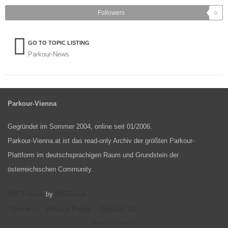
Followers
0
GO TO TOPIC LISTING
Parkour-News
Parkour-Vienna
Gegründet im Sommer 2004, online seit 01/2006.
Parkour-Vienna.at ist das read-only Archiv der größten Parkour-
Plattform im deutschsprachigen Raum und Grundstein der
österreichischen Community.
IPS Theme
IPSFocus
by
Theme
Privacy Policy
Contact Us
Parkour Vienna